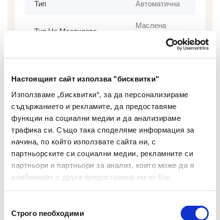
Тип
Автоматична
Маслена
Тип На Мастилото
основа
Цвят На Мастилото
Син
Настоящият сайт използва "бисквитки"
Цвят На Корпуса
Прозрачен
Използваме „бисквитки“, за да персонализираме
Дебелина На Писане
съдържанието и рекламите, да предоставяме
1
(мм)
функции на социални медии и да анализираме
трафика си. Също така споделяме информация за
Грип Зона
Не
начина, по който използвате сайта ни, с
партньорските си социални медии, рекламните си
Сменяем Пълнител
Да
партньори и партньори за анализ, които може да я
комбинират с друга предоставена им от Вас
Изтриваемо Мастило
Не
информация или с такава, която са събрали от
Брой В Опаковка
50
ползването от Ваша страна на услугите им.
Избор
Строго nеобходими
на