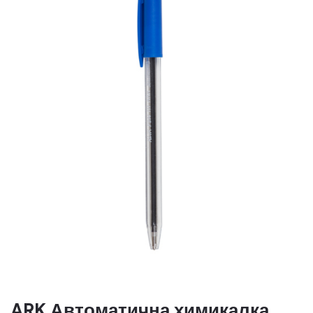
ARK Автоматична химикалка,