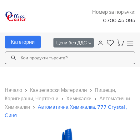
Номер за поръчки:
0700 45 095
Категории
Цени без ДДС
Начало
>
Канцеларски Материали
>
Пишещи,
Коригиращи, Чертожни
>
Химикалки
>
Автоматични
Химикалки
>
Автоматична Химикалка, 777 Crystal ,
Синя