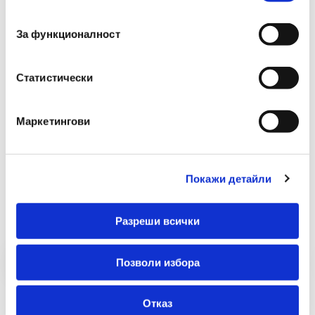
Вид
Химикалка
съгласие
Гума
Не
За функционалност
Статистически
Маркетингови
Покажи детайли
Препоръчани Продукти
Разреши всички
Позволи избора
Отказ