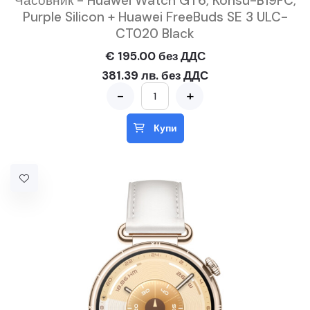
Часовник - Huawei Watch GT6, Konsu-B19FC,
Purple Silicon + Huawei FreeBuds SE 3 ULC-
CT020 Black
€ 195.00 без ДДС
381.39 лв. без ДДС
-
+
Купи