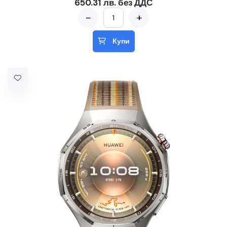
650.31 лв. без ДДС
-
+
Купи