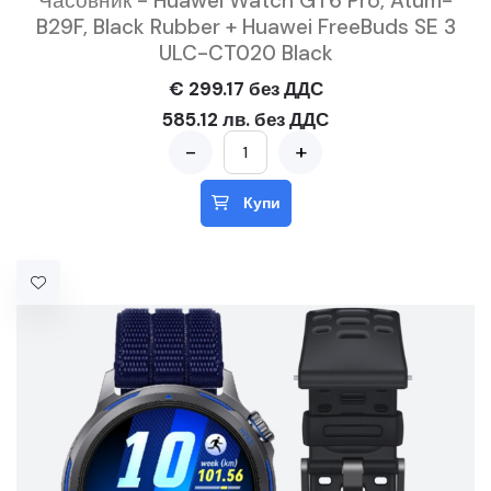
Часовник - Huawei Watch GT6 Pro, Atum-
B29F, Black Rubber + Huawei FreeBuds SE 3
ULC-CT020 Black
€ 299.17 без ДДС
585.12 лв. без ДДС
-
+
Купи