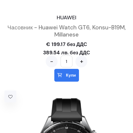
HUAWEI
Часовник - Huawei Watch GT6, Konsu-B19M,
Millanese
€ 199.17 без ДДС
389.54 лв. без ДДС
-
+
Купи