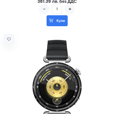
381.39 лв. без ДДС
-
+
Купи