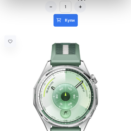
-
+
Купи