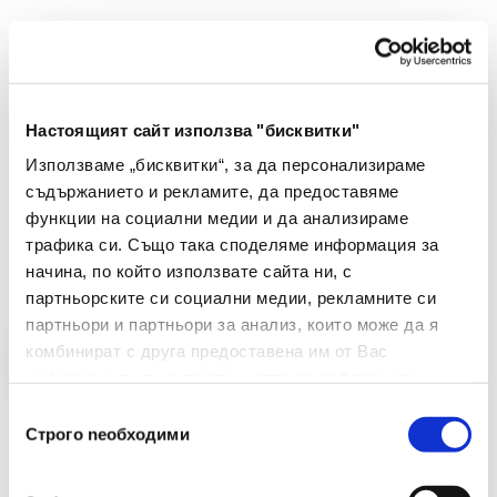
HUAWEI
Часовник - Huawei Watch GT Runner 2 Chitu-
B19W Dawn Orange
Настоящият сайт използва "бисквитки"
€ 290.83 без ДДС
Използваме „бисквитки“, за да персонализираме
568.82 лв. без ДДС
съдържанието и рекламите, да предоставяме
-
+
функции на социални медии и да анализираме
трафика си. Също така споделяме информация за
Купи
начина, по който използвате сайта ни, с
партньорските си социални медии, рекламните си
партньори и партньори за анализ, които може да я
комбинират с друга предоставена им от Вас
информация или с такава, която са събрали от
ползването от Ваша страна на услугите им.
Избор
Строго nеобходими
на
съгласие