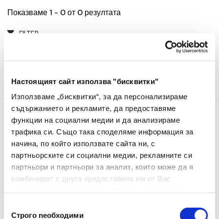
Показваме 1 - 0 от 0 резултата
FILTER
Настоящият сайт използва "бисквитки"
Използваме „бисквитки“, за да персонализираме
съдържанието и рекламите, да предоставяме
функции на социални медии и да анализираме
Информация
трафика си. Също така споделяме информация за
начина, по който използвате сайта ни, с
За Нас
партньорските си социални медии, рекламните си
партньори и партньори за анализ, които може да я
Контакти
комбинират с друга предоставена им от Вас
Услуги
информация или с такава, която са събрали от
ползването от Ваша страна на услугите им.
Избор
Строго nеобходими
на