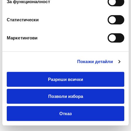
За функционалност
Статистически
Xerox
Маркетингови
Консуматив - Xerox Imaging Kit Black and
Colour (125,000 pages per colour) C310/C315
Покажи детайли
€ 285.00 без ДДС
557.42 лв. без ДДС
Разреши всички
-
+
Купи
Позволи избора
Отказ