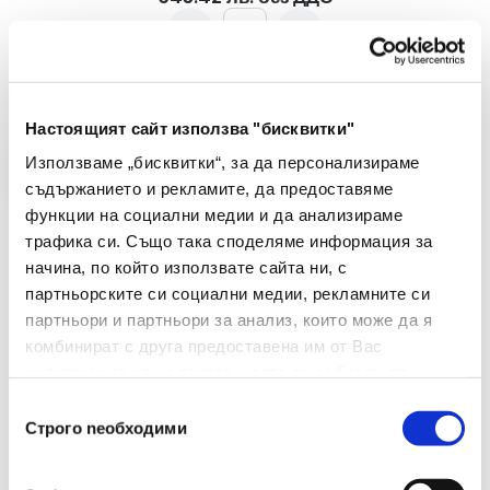
-
+
Купи
Настоящият сайт използва "бисквитки"
Използваме „бисквитки“, за да персонализираме
съдържанието и рекламите, да предоставяме
функции на социални медии и да анализираме
трафика си. Също така споделяме информация за
начина, по който използвате сайта ни, с
партньорските си социални медии, рекламните си
партньори и партньори за анализ, които може да я
комбинират с друга предоставена им от Вас
информация или с такава, която са събрали от
ползването от Ваша страна на услугите им.
Избор
Строго nеобходими
на
съгласие