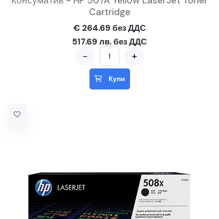
Консуматив - HP 507A Yellow LaserJet Toner
Cartridge
€ 264.69 без ДДС
517.69 лв. без ДДС
-
+
Купи