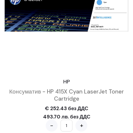
HP
Консуматив - HP 415X Cyan LaserJet Toner
Cartridge
€ 252.43 без ДДС
493.70 лв. без ДДС
-
+