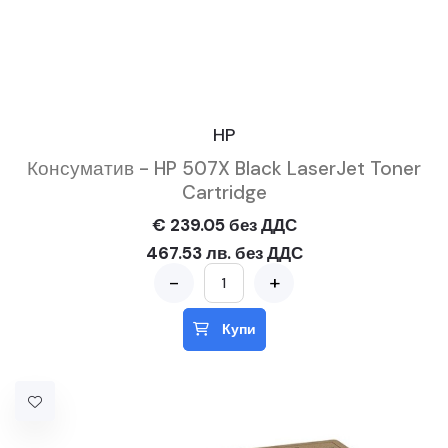
HP
Консуматив - HP 507X Black LaserJet Toner
Cartridge
€ 239.05 без ДДС
467.53 лв. без ДДС
-
+
Купи