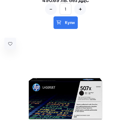
490.69 лв. без ДДС
-
+
Купи