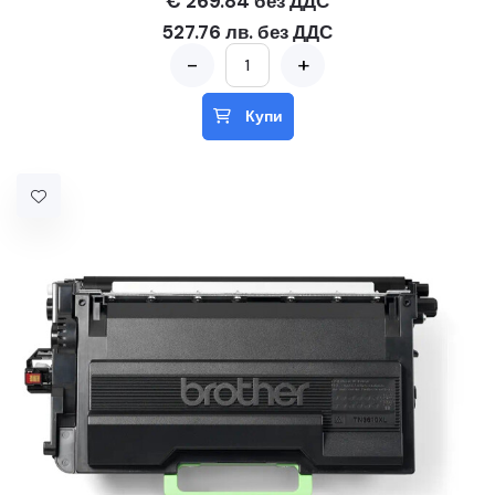
€ 269.84 без ДДС
527.76 лв. без ДДС
-
+
Купи