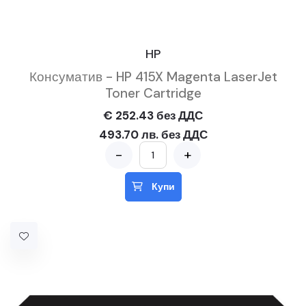
HP
Консуматив - HP 415X Magenta LaserJet
Toner Cartridge
€ 252.43 без ДДС
493.70 лв. без ДДС
-
+
Купи