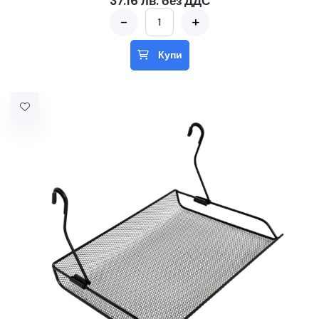
37.16 лв. без ДДС
-
+
Купи