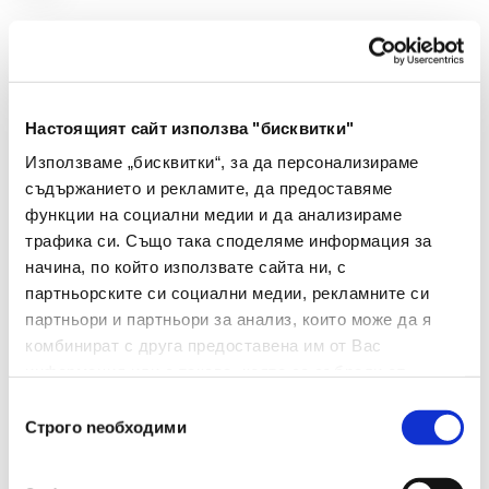
Настоящият сайт използва "бисквитки"
Използваме „бисквитки“, за да персонализираме
съдържанието и рекламите, да предоставяме
функции на социални медии и да анализираме
трафика си. Също така споделяме информация за
начина, по който използвате сайта ни, с
партньорските си социални медии, рекламните си
партньори и партньори за анализ, които може да я
комбинират с друга предоставена им от Вас
информация или с такава, която са събрали от
ползването от Ваша страна на услугите им.
Избор
Строго nеобходими
на
Carmen
съгласие
Възглавница за офис контейнер CR-