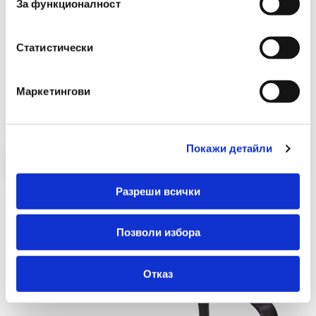
1814/1816/1817
За функционалност
€ 20.96 без ДДС
40.99 лв. без ДДС
Статистически
-
+
Маркетингови
Купи
Покажи детайли
Разреши всички
Позволи избора
Отказ