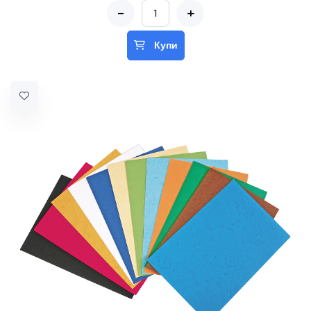
-
+
Купи