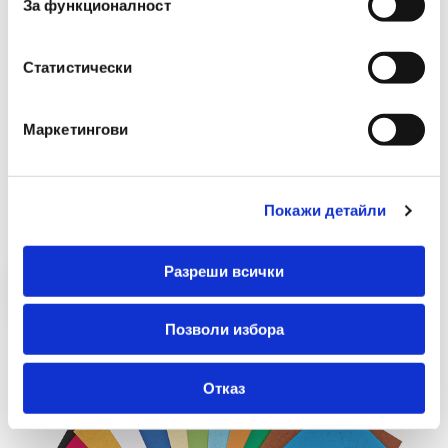
За функционалност
Foska
Картонена корица за подвързване бели 100
броя
Статистически
€ 8.90 без ДДС
17.41 лв. без ДДС
Маркетингови
-
+
Купи
Покажи детайли
Разреши всички
Позволи избора
Отказ