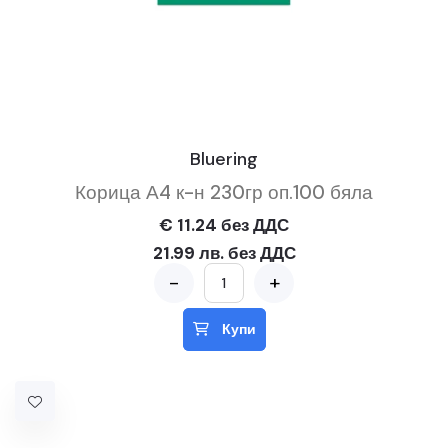
Bluering
Корица А4 к-н 230гр оп.100 бяла
€ 11.24 без ДДС
21.99 лв. без ДДС
-
+
Купи