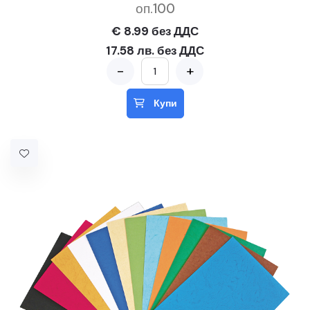
оп.100
€ 8.99 без ДДС
17.58 лв. без ДДС
-
+
Купи