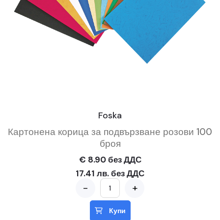
Foska
Картонена корица за подвързване розови 100
броя
€ 8.90 без ДДС
17.41 лв. без ДДС
-
+
Купи