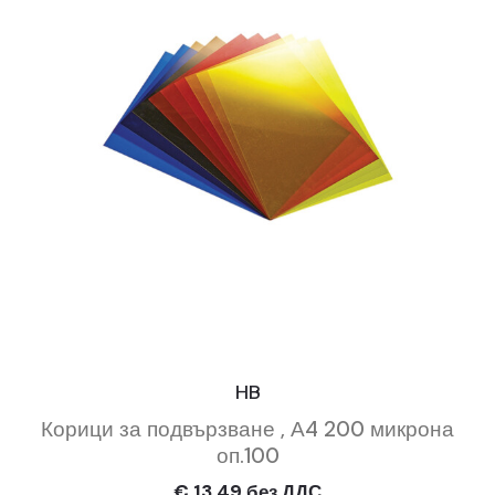
HB
Корици за подвързване , А4 200 микрона
оп.100
€ 13.49 без ДДС