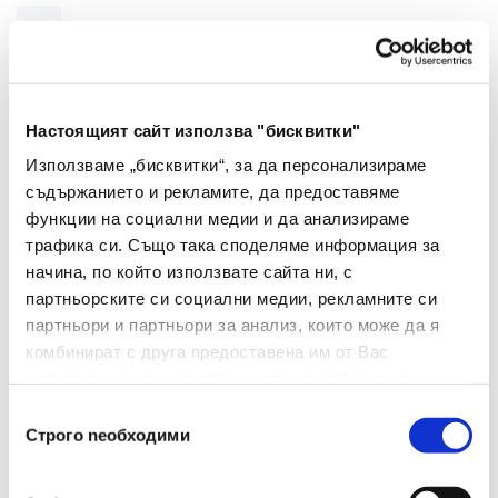
Настоящият сайт използва "бисквитки"
Използваме „бисквитки“, за да персонализираме
съдържанието и рекламите, да предоставяме
функции на социални медии и да анализираме
трафика си. Също така споделяме информация за
начина, по който използвате сайта ни, с
партньорските си социални медии, рекламните си
партньори и партньори за анализ, които може да я
комбинират с друга предоставена им от Вас
информация или с такава, която са събрали от
ползването от Ваша страна на услугите им.
Избор
Строго nеобходими
на
съгласие