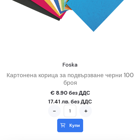
Foska
Картонена корица за подвързване черни 100
броя
€ 8.90 без ДДС
17.41 лв. без ДДС
-
+
Купи