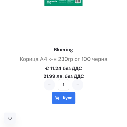
Bluering
Корица А4 к-н 230гр оп.100 черна
€ 11.24 без ДДС
21.99 лв. без ДДС
-
+
Купи