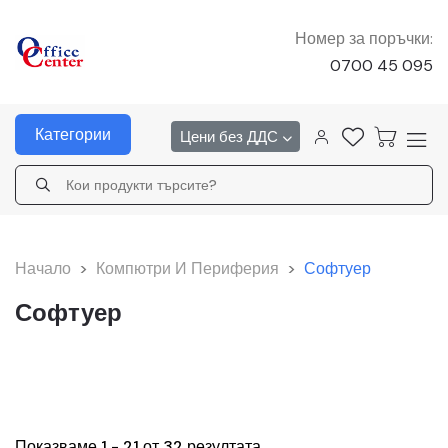
Номер за поръчки:
0700 45 095
Категории
Цени без ДДС
Начало
>
Компютри И Периферия
>
Софтуер
Софтуер
Показваме 1 - 21 от 32 резултата