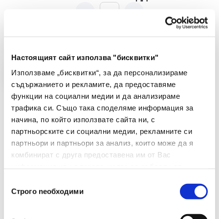
-
+
Купи
Настоящият сайт използва "бисквитки"
Използваме „бисквитки“, за да персонализираме
съдържанието и рекламите, да предоставяме
функции на социални медии и да анализираме
трафика си. Също така споделяме информация за
начина, по който използвате сайта ни, с
партньорските си социални медии, рекламните си
партньори и партньори за анализ, които може да я
комбинират с друга предоставена им от Вас
информация или с такава, която са събрали от
ползването от Ваша страна на услугите им.
Избор
Строго nеобходими
на
съгласие