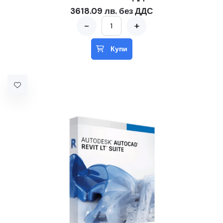
3618.09 лв. без ДДС
-
+
Купи