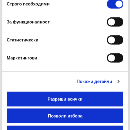
Строго nеобходими
на
Подходящ За Деца Под
съгласие
Не
3 Години
За функционалност
Многоцветен
Не
Статистически
Маркетингови
Покажи детайли
Препоръчани Продукти
Разреши всички
Позволи избора