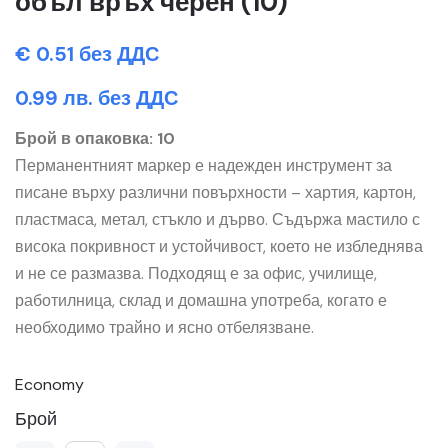
объл връх черен (10)
€ 0.51 без ДДС
0.99 лв. без ДДС
Брой в опаковка: 10
Перманентният маркер е надежден инструмент за
писане върху различни повърхности – хартия, картон,
пластмаса, метал, стъкло и дърво. Съдържа мастило с
висока покривност и устойчивост, което не избледнява
и не се размазва. Подходящ е за офис, училище,
работилница, склад и домашна употреба, когато е
необходимо трайно и ясно отбелязване.
Economy
Брой