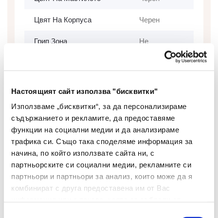
Цвят На Корпуса
Черен
Грип Зона
Не
Сменяем Пълнител
Не
Изтриваемо Мастило
Не
Настоящият сайт използва "бисквитки"
Брой В Опаковка
10
Използваме „бисквитки“, за да персонализираме
съдържанието и рекламите, да предоставяме
Вид
Маркер
функции на социални медии и да анализираме
трафика си. Също така споделяме информация за
Двувърх
Не
начина, по който използвате сайта ни, с
партньорските си социални медии, рекламните си
Презареждаем
Не
партньори и партньори за анализ, които може да я
комбинират с друга предоставена им от Вас
Форма На Върха
Объл
информация или с такава, която са събрали от
ползването от Ваша страна на услугите им.
Гума
Не
Избор