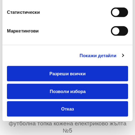
Статистически
Маркетингови
Покажи детайли
Разреши всички
Позволи избора
Отказ
Maxima
футболна топка кожена електриково жълта
№5