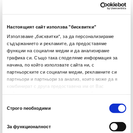
Настоящият сайт използва "бисквитки"
Maxima
Използваме „бисквитки“, за да персонализираме
съдържанието и рекламите, да предоставяме
топка за народна топка-доджбол гумена 8.5
функции на социални медии и да анализираме
инча
трафика си. Също така споделяме информация за
€ 8.18 без ДДС
начина, по който използвате сайта ни, с
15.99 лв. без ДДС
партньорските си социални медии, рекламните си
партньори и партньори за анализ, които може да я
-
+
комбинират с друга предоставена им от Вас
информация или с такава, която са събрали от
Купи
ползването от Ваша страна на услугите им.
Избор
Строго nеобходими
на
съгласие
За функционалност