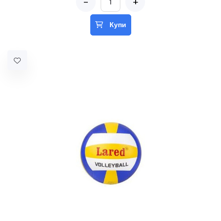
-
+
Купи