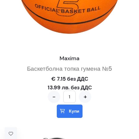
Maxima
Баскетболна топка гумена №5
€ 7.15 без ДДС
13.99 лв. без ДДС
-
+
Купи