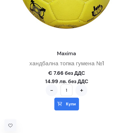
Maxima
хандбална топка гумена №1
€ 7.66 без ДДС
14.99 лв. без ДДС
-
+
Купи