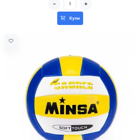
-
+
Купи