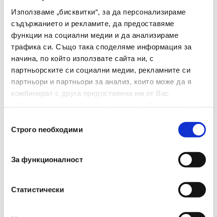
Използваме „бисквитки“, за да персонализираме
съдържанието и рекламите, да предоставяме
функции на социални медии и да анализираме
трафика си. Също така споделяме информация за
начина, по който използвате сайта ни, с
партньорските си социални медии, рекламните си
партньори и партньори за анализ, които може да я
комбинират с друга предоставена им от Вас
информация или с такава, която са събрали от
ползването от Ваша страна на услугите им.
Избор
Строго nеобходими
на
съгласие
За функционалност
Филамент за 3D принтер, Professional Lab,
Статистически
PLA Silk, 1.75мм, 1кг, Tri Color, многоцветен
(Oceans embrace)