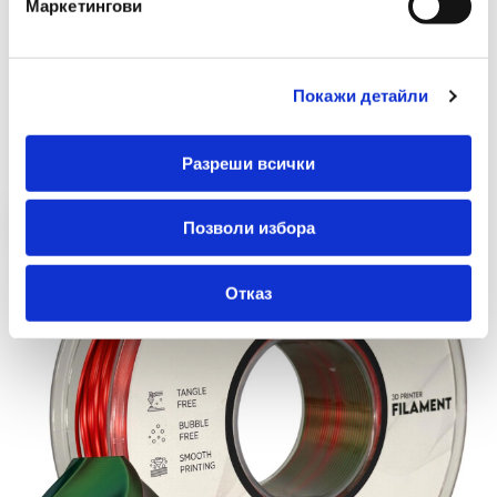
Маркетингови
€ 19.99 без ДДС
39.10 лв. без ДДС
-
+
Покажи детайли
Купи
Разреши всички
Позволи избора
Отказ