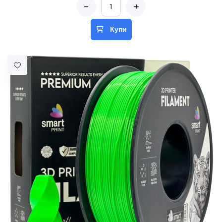
-
+
Купи