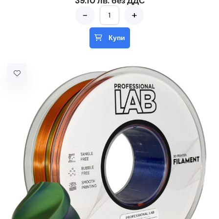
39.10 лв. без ДДС
-
+
Купи