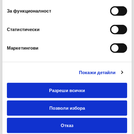
съгласие
Размери(см)
15
За функционалност
Статистически
Маркетингови
Препоръчани Продукти
Покажи детайли
Разреши всички
Позволи избора
Отказ