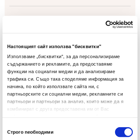
Тип
Ножица
Вид
Детска
Настоящият сайт използва "бисквитки"
Различни
Използваме „бисквитки“, за да персонализираме
Цвят
цветове
съдържанието и рекламите, да предоставяме
функции на социални медии и да анализираме
Материал
Метал
трафика си. Също така споделяме информация за
начина, по който използвате сайта ни, с
Механизъм За
партньорските си социални медии, рекламните си
Да
Заключване
партньори и партньори за анализ, които може да я
комбинират с друга предоставена им от Вас
Материал На
Пластмаса/
информация или с такава, която са събрали от
Дръжката
гума
ползването от Ваша страна на услугите им.
Избор
Строго nеобходими
на
Брой В Опаковка
24