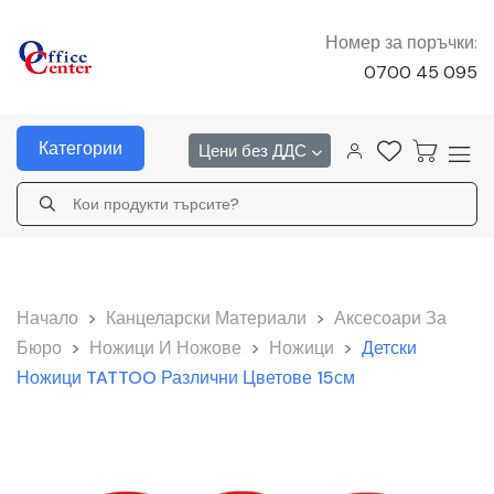
Номер за поръчки:
0700 45 095
Категории
Цени без ДДС
Начало
>
Канцеларски Материали
>
Аксесоари За
Бюро
>
Ножици И Ножове
>
Ножици
>
Детски
Ножици TATTOO Различни Цветове 15см