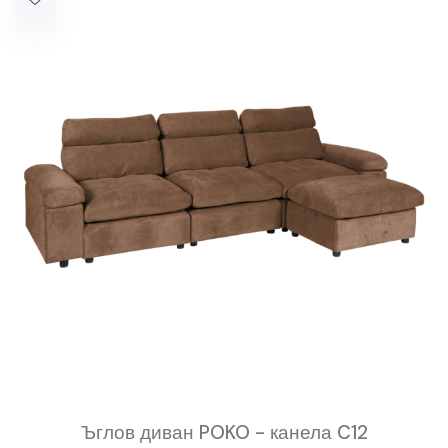
Ъглов диван POKO - канела C12