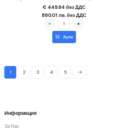
€ 449.94 без ДДС
880.01 лв. без ДДС
-
+
Купи
1
2
3
4
5
Информация
За Нас