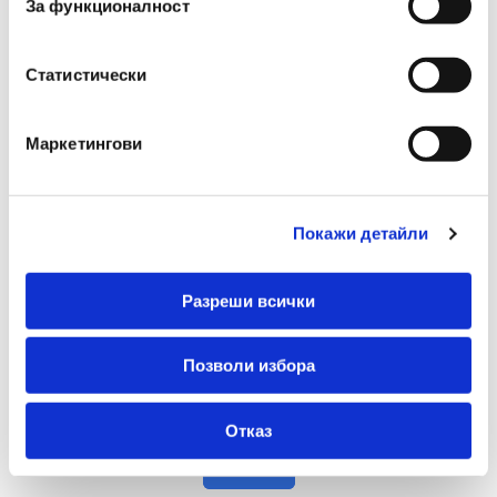
За функционалност
Статистически
Маркетингови
Покажи детайли
Разреши всички
Триместно канапе RALF - жълт V
€ 715.81 без ДДС
Позволи избора
1400.00 лв. без ДДС
-
+
Отказ
Купи