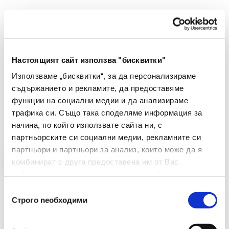
Ъглов разтегателен диван BENI десен -
графит
Настоящият сайт използва "бисквитки"
€ 832.00 без ДДС
1627.25 лв. без ДДС
Използваме „бисквитки“, за да персонализираме
съдържанието и рекламите, да предоставяме
-
+
функции на социални медии и да анализираме
трафика си. Също така споделяме информация за
Купи
начина, по който използвате сайта ни, с
партньорските си социални медии, рекламните си
партньори и партньори за анализ, които може да я
комбинират с друга предоставена им от Вас
информация или с такава, която са събрали от
ползването от Ваша страна на услугите им.
Избор
Строго nеобходими
на
съгласие