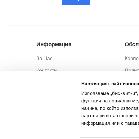
Информация
Обсл
За Нас
Корпо
Контакти
Полит
Услуги
Полит
Настоящият сайт използ
Използваме „бисквитки“,
Услов
функции на социални ме
Услов
начина, по който използ
партньори и партньори з
Често
информация или с такава