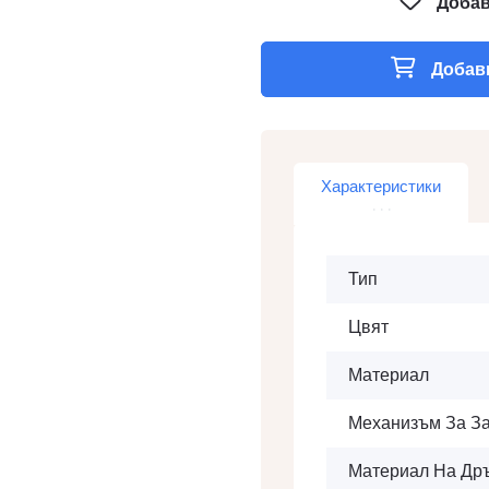
Добав
Добави
Характеристики
Тип
Цвят
Материал
Механизъм За З
Материал На Др