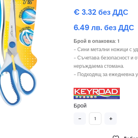
€ 3.32 без ДДС
6.49 лв. без ДДС
Брой в опаковка: 1
- Сини метални ножици с уд
- Съчетава безопасност и о
неръждаема стомана.
- Подходящ за ежедневна у
Брой
-
+