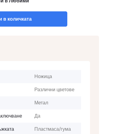
и в Любими
 в количката
Ножица
Различни цветове
Метал
аключване
Да
ъжката
Пластмаса/гума