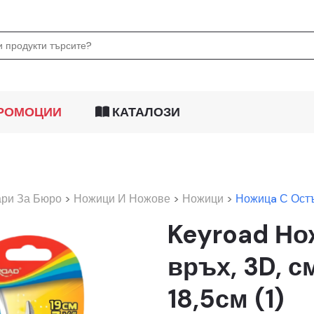
РОМОЦИИ
КАТАЛОЗИ
ари За Бюро
>
Ножици И Ножове
>
Ножици
>
Ножицa С Остъ
Keyroad Но
връх, 3D, с
18,5см (1)