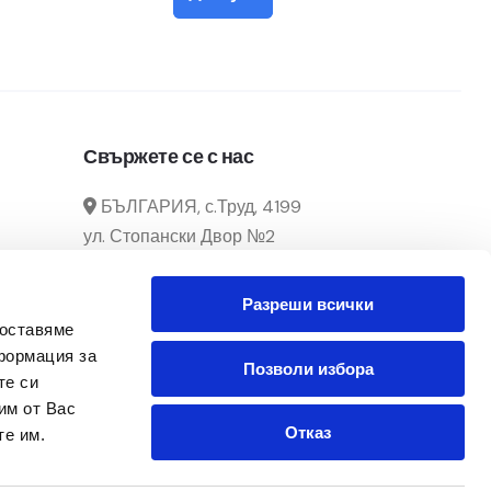
Свържете се с нас
БЪЛГАРИЯ, с.Труд, 4199
ул. Стопански Двор №2
manager@officecenter-
Разреши всички
bg.com
доставяме
0882 166 292 / 032 39 29 02
формация за
Позволи избора
те си
Понеделник - Петък
им от Вас
От 8:30ч. до 17:30ч.
Отказ
те им.
Последвайте ни в Facebook