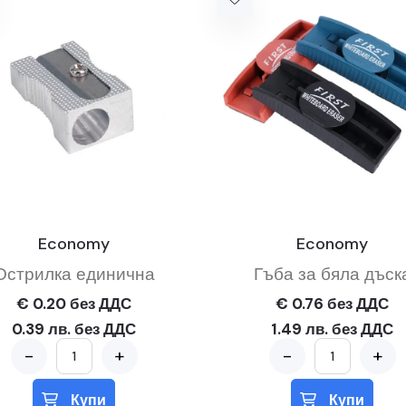
Economy
Economy
Острилка единична
Гъба за бяла дъск
€ 0.20 без ДДС
€ 0.76 без ДДС
0.39 лв. без ДДС
1.49 лв. без ДДС
-
+
-
+
Купи
Купи