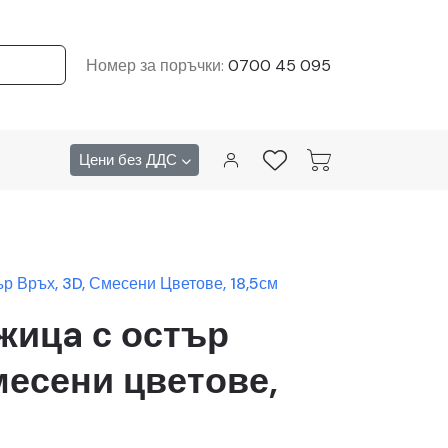
Номер за поръчки:
0700 45 095
Цени без ДДС
р Връх, 3D, Смесени Цветове, 18,5см
жицa с остър
месени цветове,