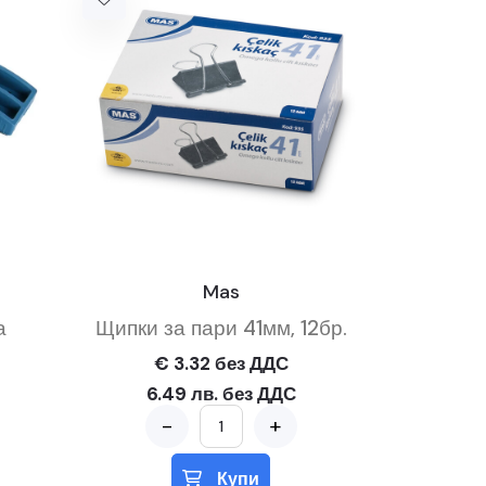
Mas
а
Щипки за пари 41мм, 12бр.
€ 3.32 без ДДС
6.49 лв. без ДДС
-
+
Купи