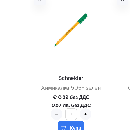
Schneider
Химикалка 505F зелен
€ 0.29 без ДДС
0.57 лв. без ДДС
-
+
Купи