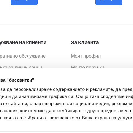
ужване на клиенти
За Клиента
ративно обслужване
Моят профил
ика за лични данни
Моите поръчки
ика за бисквитки
Любими продукти
ва "бисквитки"
 за да персонализираме съдържанието и рекламите, да пре
ия за ползване
Промоции
дии и да анализираме трафика си. Също така споделяме ин
ия за доставка
МОН Проекти
вате сайта ни, с партньорските си социални медии, рекламни
а анализ, които може да я комбинират с друга предоставена 
 Задавани Въпроси
, която са събрали от ползването от Ваша страна на услуги