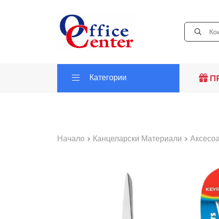
Категории
П
Начало
>
Канцеларски Материали
>
Аксесо