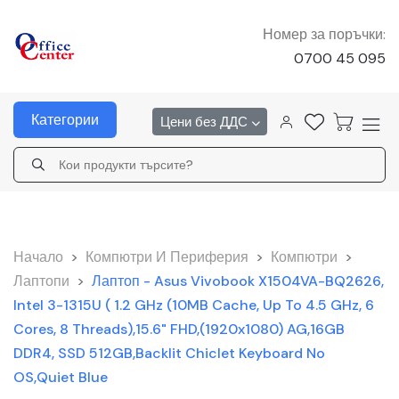
Номер за поръчки:
0700 45 095
Категории
Цени без ДДС
Начало
>
Компютри И Периферия
>
Компютри
>
Лаптопи
>
Лаптоп - Asus Vivobook X1504VA-BQ2626,
Intel 3-1315U ( 1.2 GHz (10MB Cache, Up To 4.5 GHz, 6
Cores, 8 Threads),15.6" FHD,(1920x1080) AG,16GB
DDR4, SSD 512GB,Backlit Chiclet Keyboard No
OS,Quiet Blue