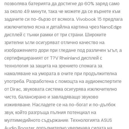
позволява батерията да достигне до 60% заряд само
за около 49 минути, така че можете да се върнете към
задачите си по-бързо от всякога. Vivobook 15 предлага
изключително ясна и детайлна картина чрез NanoEdge
дисплей с тънки рамки от три страни. Широките
зрителни ъгли осигуряват отлично качество на
изображението дори при гледане под различен ъгъл, а
сертифицираният от T?V Rheinland дисплей с
технология за защита на зрението спомага за
намаляване на умората в очите при продължителна
употреба. Разработена с помощта на аудиоекспертите
от Dirac, звуковата система осигурява изключително
чисто, балансирано и завладяващо звуково
изживяване. Насладете се на по-богат и по-дълбок
звук, който разгръща пълния потенциал на
мултимедийното съдържание. Технологията ASUS
Audio Booster допълнително увеличава силата на