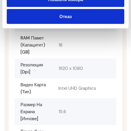
24
[месеци]
Отказ
RAM Памет
DDR4
(тип)
RAM Памет
(капацитет)
16
[GB]
Резолюция
1920 x 1080
[dpi]
Видео Карта
Intel UHD Graphics
(тип)
Размер На
Екрана
15.6
[инчове]