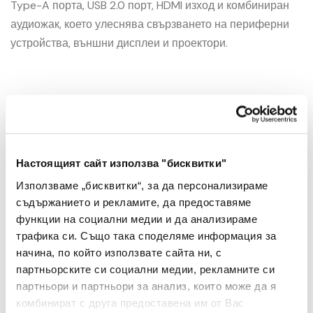
Type-A порта, USB 2.0 порт, HDMI изход и комбиниран
аудиожак, което улеснява свързването на периферни
устройства, външни дисплеи и проектори.
Настоящият сайт използва "бисквитки"
Използваме „бисквитки“, за да персонализираме
Брой
съдържанието и рекламите, да предоставяме
-
+
функции на социални медии и да анализираме
трафика си. Също така споделяме информация за
начина, по който използвате сайта ни, с
Добави в Любими
партньорските си социални медии, рекламните си
партньори и партньори за анализ, които може да я
комбинират с друга предоставена им от Вас
Добави в количката