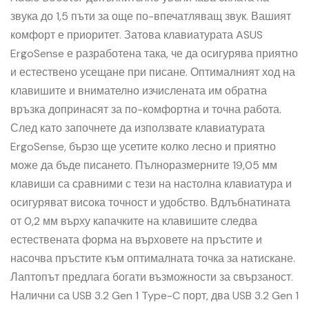
звука до 1,5 пъти за още по-впечатляващ звук. Вашият
комфорт е приоритет. Затова клавиатурата ASUS
ErgoSense е разработена така, че да осигурява приятно
и естествено усещане при писане. Оптималният ход на
клавишите и внимателно изчислената им обратна
връзка допринасят за по-комфортна и точна работа.
След като започнете да използвате клавиатурата
ErgoSense, бързо ще усетите колко лесно и приятно
може да бъде писането. Пълноразмерните 19,05 мм
клавиши са сравними с тези на настолна клавиатура и
осигуряват висока точност и удобство. Вдлъбнатината
от 0,2 мм върху капачките на клавишите следва
естествената форма на върховете на пръстите и
насочва пръстите към оптималната точка за натискане.
Лаптопът предлага богати възможности за свързаност.
Налични са USB 3.2 Gen 1 Type-C порт, два USB 3.2 Gen 1