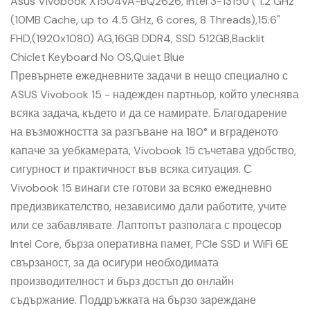
Asus Vivobook X1504VA-BQ2626, Intel 3-1315U ( 1.2 GHz
(10MB Cache, up to 4.5 GHz, 6 cores, 8 Threads),15.6"
FHD,(1920x1080) AG,16GB DDR4, SSD 512GB,Backlit
Chiclet Keyboard No OS,Quiet Blue
Превърнете ежедневните задачи в нещо специално с
ASUS Vivobook 15 - надежден партньор, който улеснява
всяка задача, където и да се намирате. Благодарение
на възможността за разгъване на 180° и вграденото
капаче за уебкамерата, Vivobook 15 съчетава удобство,
сигурност и практичност във всяка ситуация. С
Vivobook 15 винаги сте готови за всяко ежедневно
предизвикателство, независимо дали работите, учите
или се забавлявате. Лаптопът разполага с процесор
Intel Core, бърза оперативна памет, PCIe SSD и WiFi 6E
свързаност, за да осигури необходимата
производителност и бърз достъп до онлайн
съдържание. Поддръжката на бързо зареждане