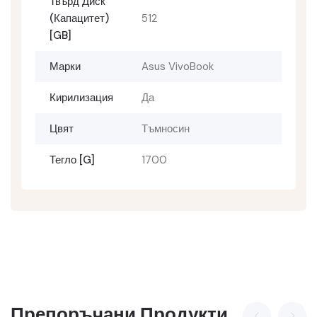
Твърд Диск
(капацитет)
512
[GB]
Марки
Asus VivoBook
Кирилизация
Да
Цвят
Тъмносин
Тегло [g]
1700
Препоръчани Продукти