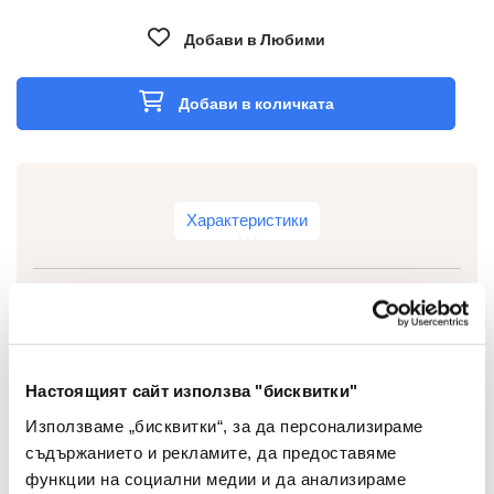
Добави в Любими
Добави в количката
Характеристики
Тип
Ластици
Настоящият сайт използва "бисквитки"
Цвят
Жълт
Използваме „бисквитки“, за да персонализираме
Материал
Каучук
съдържанието и рекламите, да предоставяме
функции на социални медии и да анализираме