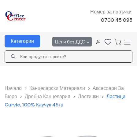
Номер за поръчки:
0700 45 095
Категории
Цени без ДДС
Начало
>
Канцеларски Материали
>
Аксесоари За
Бюро
>
Дребна Канцелария
>
Ластички
>
Ластици
Curvie, 100% Каучук 45гр