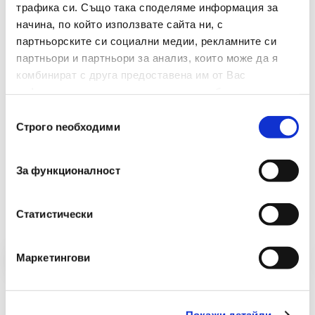
Тегло(г)
45
трафика си. Също така споделяме информация за
начина, по който използвате сайта ни, с
Съдържание На Каучук(%)
100%
партньорските си социални медии, рекламните си
партньори и партньори за анализ, които може да я
комбинират с друга предоставена им от Вас
информация или с такава, която са събрали от
ползването от Ваша страна на услугите им.
Избор
Строго nеобходими
на
съгласие
За функционалност
Препоръчани Продукти
Статистически
Маркетингови
Покажи детайли