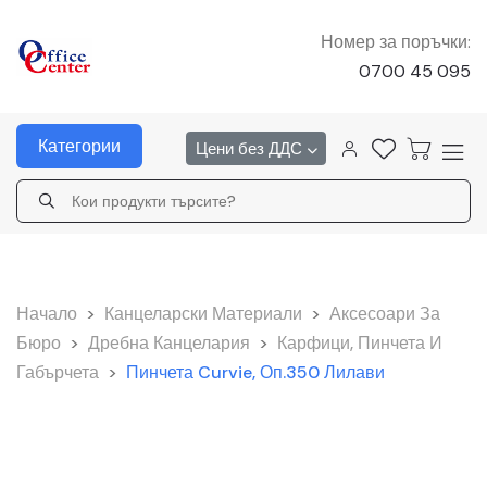
Номер за поръчки:
0700 45 095
Категории
Цени без ДДС
Начало
>
Канцеларски Материали
>
Аксесоари За
Бюро
>
Дребна Канцелария
>
Карфици, Пинчета И
Габърчета
>
Пинчета Curvie, Оп.350 Лилави