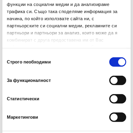
Материал
Метал
функции на социални медии и да анализираме
трафика си. Също така споделяме информация за
Брой В Опаковка
350
начина, по който използвате сайта ни, с
партньорските си социални медии, рекламните си
партньори и партньори за анализ, които може да я
комбинират с друга предоставена им от Вас
информация или с такава, която са събрали от
ползването от Ваша страна на услугите им.
Избор
Строго nеобходими
на
съгласие
Препоръчани Продукти
За функционалност
Статистически
Маркетингови