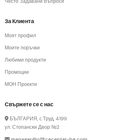
Често Задавани Въпроси
За Клиента
Моят профил
Моите поръчки
Любими продукти
Промоции
МОН Проекти
Свържете се с нас
БЪЛГАРИЯ, с.Труд, 4199
ул. Стопански Двор №2
manager@officecenter-bg.com