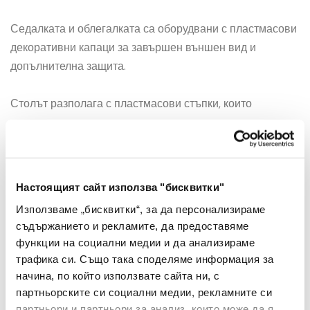
Седалката и облегалката са оборудвани с пластмасови
декоративни капаци за завършен външен вид и
допълнителна защита.
Столът разполага с пластмасови стъпки, които
предпазват подовите настилки от надраскване.
Брой
-
+
Настоящият сайт използва "бисквитки"
Използваме „бисквитки“, за да персонализираме
съдържанието и рекламите, да предоставяме
Добави в Любими
функции на социални медии и да анализираме
трафика си. Също така споделяме информация за
Добави в количката
начина, по който използвате сайта ни, с
партньорските си социални медии, рекламните си
партньори и партньори за анализ, които може да я