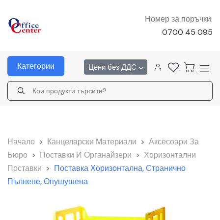
Номер за поръчки:
0700 45 095
Категории
Цени без ДДС
Начало
>
Канцеларски Материали
>
Аксесоари За
Бюро
>
Поставки И Органайзери
>
Хоризонтални
Поставки
>
Поставка Хоризонтална, Странично
Пълнене, Опушушена