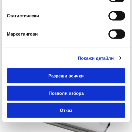
Статистически
Маркетингови
Препоръчани Продукти
Покажи детайли
Разреши всички
Позволи избора
Отказ