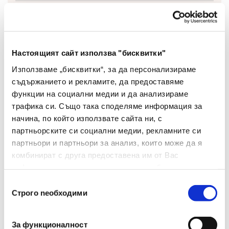
Тип
Хоризонтален
Настоящият сайт използва "бисквитки"
Вид
Органайзер
Използваме „бисквитки“, за да персонализираме
съдържанието и рекламите, да предоставяме
Цвят
Опушен
функции на социални медии и да анализираме
Материал
Пластмаса
трафика си. Също така споделяме информация за
начина, по който използвате сайта ни, с
Брой В Опаковка
1
партньорските си социални медии, рекламните си
партньори и партньори за анализ, които може да я
Размери(мм)
230x335x75
комбинират с друга предоставена им от Вас
информация или с такава, която са събрали от
Поставка
Да
ползването от Ваша страна на услугите им.
Избор
Строго nеобходими
Брой Отделения
1
на
съгласие
За функционалност