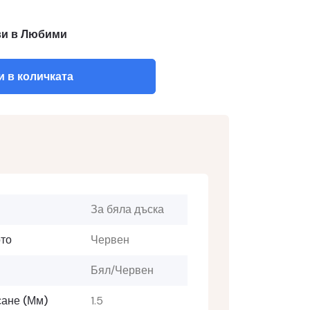
и в Любими
 в количката
За бяла дъска
то
Червен
Бял/Червен
сане (мм)
1.5