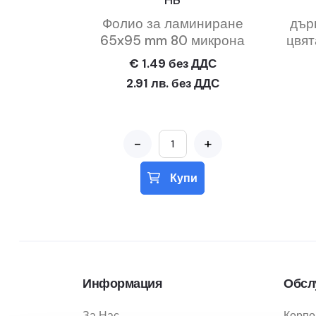
HB
Фолио за ламиниране
дър
65x95 mm 80 микрона
цвят
€ 1.49 без ДДС
2.91 лв. без ДДС
-
+
Купи
Информация
Обсл
За Нас
Корпо