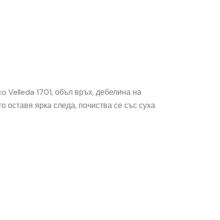
o Velleda 1701, объл връх, дебелина на
то оставя ярка следа, почиства се със суха