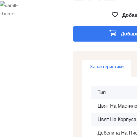
Добав
Добави
Характеристики
Тип
Цвят На Мастило
Цвят На Корпуса
Дебелина На Пи