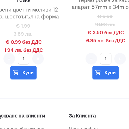
Foska
Термо ролка за кас
апарат 57mm x 34m оп
вени цветни моливи 12
а, шестоъгълна форма
€ 5.59
10.93 лв.
€ 1.99
€ 3.50 без ДДС
3.89 лв.
6.85 лв. без ДДС
€ 0.99 без ДДС
1.94 лв. без ДДС
-
+
-
+
Купи
Купи
ужване на клиенти
За Клиента
ративно обслужване
Моят профил