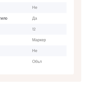
Не
тило
Да
12
Маркер
Не
Объл