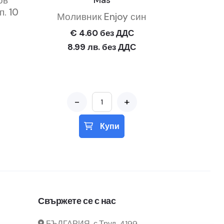
ов
Mas
. 10
Моливник Enjoy син
€ 4.60 без ДДС
8.99 лв. без ДДС
-
+
Купи
Свържете се с нас
БЪЛГАРИЯ, с.Труд, 4199