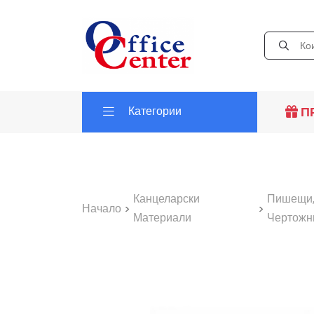
Категории
П
Канцеларски
Пишещи,
Начало
>
>
Материали
Чертожн