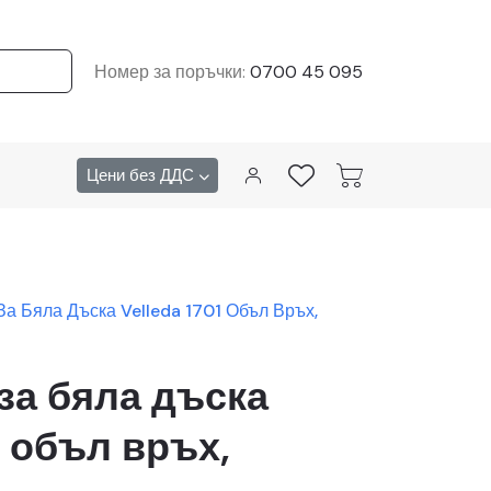
Номер за поръчки:
0700 45 095
Цени без ДДС
За Бяла Дъска Velleda 1701 Объл Връх,
за бяла дъска
1 объл връх,