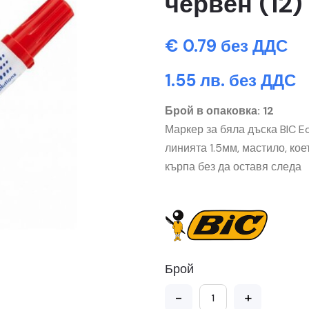
червен (12)
€ 0.79 без ДДС
1.55 лв. без ДДС
Брой в опаковка: 12
Маркер за бяла дъска BIC Ec
линията 1.5мм, мастило, кое
кърпа без да оставя следа
Брой
-
+