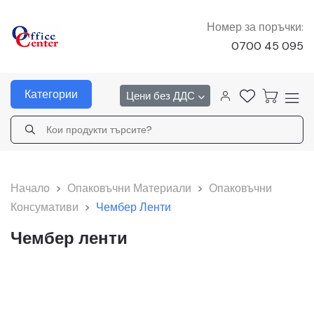
Номер за поръчки:
0700 45 095
Категории
Цени без ДДС
Начало
>
Опаковъчни Материали
>
Опаковъчни
Консумативи
>
Чембер Ленти
Чембер ленти