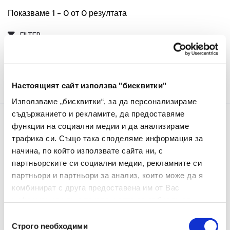
Показваме 1 - 0 от 0 резултата
FILTER
Настоящият сайт използва "бисквитки"
Използваме „бисквитки“, за да персонализираме
съдържанието и рекламите, да предоставяме
функции на социални медии и да анализираме
Информация
трафика си. Също така споделяме информация за
начина, по който използвате сайта ни, с
За Нас
партньорските си социални медии, рекламните си
партньори и партньори за анализ, които може да я
Контакти
комбинират с друга предоставена им от Вас
Услуги
информация или с такава, която са събрали от
ползването от Ваша страна на услугите им.
Избор
Строго nеобходими
на