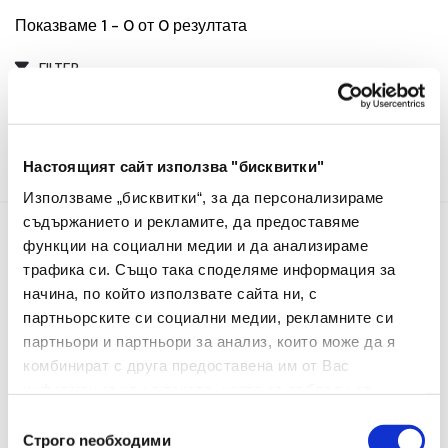
Показваме 1 - 0 от 0 резултата
FILTER
Настоящият сайт използва "бисквитки"
Използваме „бисквитки“, за да персонализираме
съдържанието и рекламите, да предоставяме
функции на социални медии и да анализираме
Информация
трафика си. Също така споделяме информация за
начина, по който използвате сайта ни, с
За Нас
партньорските си социални медии, рекламните си
партньори и партньори за анализ, които може да я
Контакти
комбинират с друга предоставена им от Вас
Услуги
информация или с такава, която са събрали от
ползването от Ваша страна на услугите им.
Избор
Строго nеобходими
на