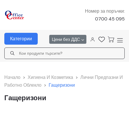
Номер за поръчки:
0700 45 095
Категории
Цени без ДДС
Начало
>
Хигиена И Козметика
>
Лични Предпазни И
Работно Облекло
>
Гащеризони
Гащеризони