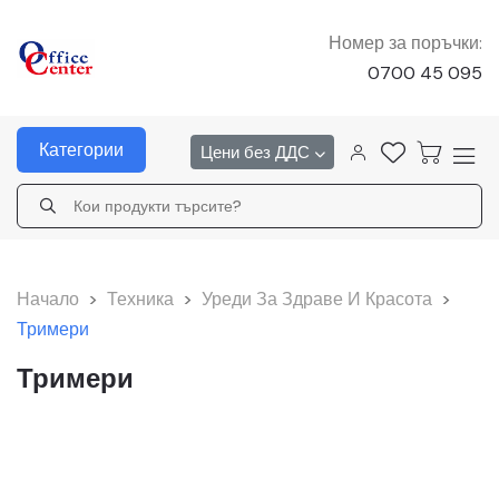
Номер за поръчки:
0700 45 095
Категории
Цени без ДДС
Начало
>
Техника
>
Уреди За Здраве И Красота
>
Тримери
Тримери