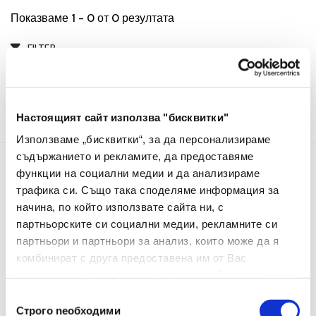
Показваме 1 - 0 от 0 резултата
FILTER
Настоящият сайт използва "бисквитки"
Използваме „бисквитки“, за да персонализираме
съдържанието и рекламите, да предоставяме
функции на социални медии и да анализираме
Информация
трафика си. Също така споделяме информация за
начина, по който използвате сайта ни, с
За Нас
партньорските си социални медии, рекламните си
партньори и партньори за анализ, които може да я
Контакти
комбинират с друга предоставена им от Вас
Услуги
информация или с такава, която са събрали от
ползването от Ваша страна на услугите им.
Избор
Строго nеобходими
на