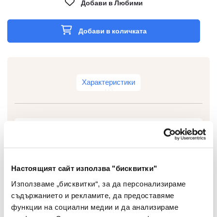
Добави в Любими
Добави в количката
Характеристики
Тип
Текст маркер
Тип На Мастилото
Бързосъхнещо
Настоящият сайт използва "бисквитки"
Цвят На Мастилото
Многоцветен
Използваме „бисквитки“, за да персонализираме
съдържанието и рекламите, да предоставяме
Цвят На Корпуса
Многоцветен
функции на социални медии и да анализираме