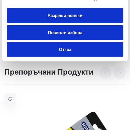
Многоцветен
Да
Разреши всички
Позволи избора
Отказ
Препоръчани Продукти