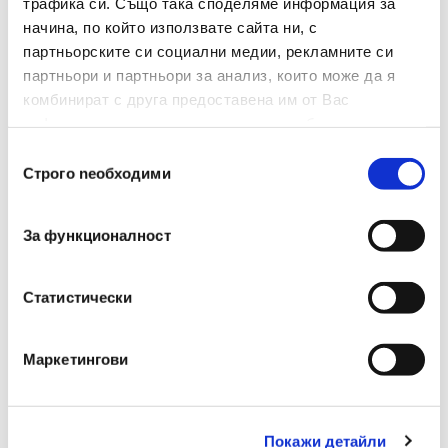
трафика си. Също така споделяме информация за
Грип Зона
Не
начина, по който използвате сайта ни, с
партньорските си социални медии, рекламните си
Сменяем Пълнител
Не
партньори и партньори за анализ, които може да я
комбинират с друга предоставена им от Вас
Изтриваемо Мастило
Не
информация или с такава, която са събрали от
Брой В Опаковка
5
ползването от Ваша страна на услугите им.
Избор
Строго nеобходими
на
Вид
Маркер
съгласие
Двувърх
Не
За функционалност
Презареждаем
Не
Статистически
Форма На Върха
Скосен
Маркетингови
Гума
Не
Подходящ За Деца Под
Не
3 Години
Покажи детайли