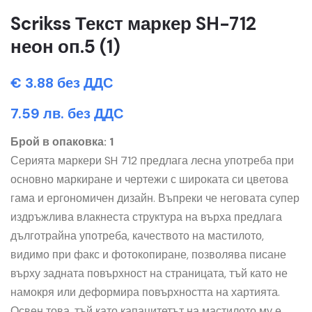
Scrikss Текст маркер SH-712
неон оп.5 (1)
€ 3.88 без ДДС
7.59 лв. без ДДС
Брой в опаковка: 1
Серията маркери SH 712 предлага лесна употреба при
основно маркиране и чертежи с широката си цветова
гама и ергономичен дизайн. Въпреки че неговата супер
издръжлива влакнеста структура на върха предлага
дълготрайна употреба, качеството на мастилото,
видимо при факс и фотокопиране, позволява писане
върху задната повърхност на страницата, тъй като не
намокря или деформира повърхността на хартията.
Освен това, тъй като капацитетът на мастилото му е