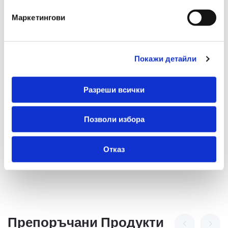
Презареждаем
Не
Маркетингови
Форма На Върха
Скосен
Гума
Не
Покажи детайли
Подходящ За Деца Под
Не
3 Години
Разреши всички
Многоцветен
Не
Позволи избора
Отказ
Препоръчани Продукти