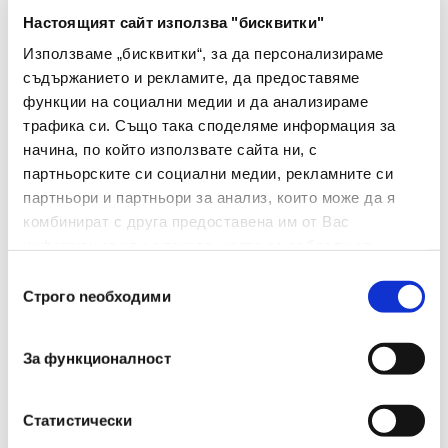
Настоящият сайт използва "бисквитки"
Тип
Текст маркер
Използваме „бисквитки“, за да персонализираме
Тип На Мастилото
Бързосъхнещо
съдържанието и рекламите, да предоставяме
функции на социални медии и да анализираме
Цвят На Мастилото
Син
трафика си. Също така споделяме информация за
начина, по който използвате сайта ни, с
Цвят На Корпуса
Син
партньорските си социални медии, рекламните си
партньори и партньори за анализ, които може да я
Грип Зона
Не
комбинират с друга предоставена им от Вас
информация или с такава, която са събрали от
Сменяем Пълнител
Не
ползването от Ваша страна на услугите им.
Избор
Изтриваемо Мастило
Не
Строго nеобходими
на
съгласие
Брой В Опаковка
12
За функционалност
Вид
Маркер
Статистически
Двувърх
Не