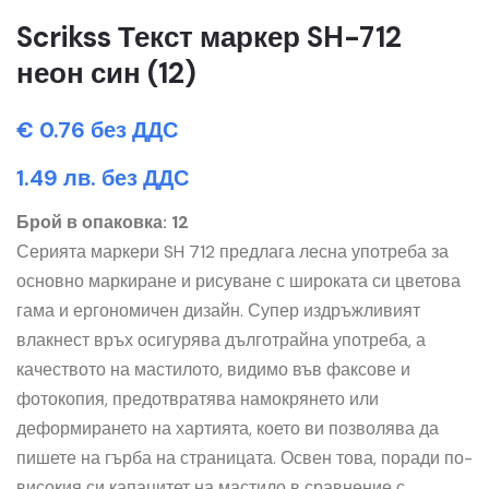
Scrikss Текст маркер SH-712
неон син (12)
€ 0.76 без ДДС
1.49 лв. без ДДС
Брой в опаковка: 12
Серията маркери SH 712 предлага лесна употреба за
основно маркиране и рисуване с широката си цветова
гама и ергономичен дизайн. Супер издръжливият
влакнест връх осигурява дълготрайна употреба, а
качеството на мастилото, видимо във факсове и
фотокопия, предотвратява намокрянето или
деформирането на хартията, което ви позволява да
пишете на гърба на страницата. Освен това, поради по-
високия си капацитет на мастило в сравнение с