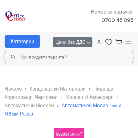
Номер за поръчки:
0700 45 095
Категории
Цени без ДДС
Начало
>
Канцеларски Материали
>
Пишещи,
Коригиращи, Чертожни
>
Моливи И Аксесоари
>
Автоматични Моливи
>
Автоматичен Молив Twist
0.5мм Розов