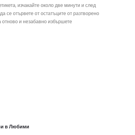
тикета, изчакайте около две минути и след
 да се отървете от остатъците от разтворено
а отново и незабавно избършете
и в Любими