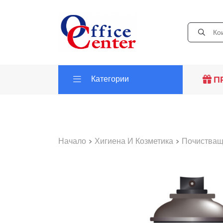
Категории
П
Начало
>
Хигиена И Козметика
>
Почистващ