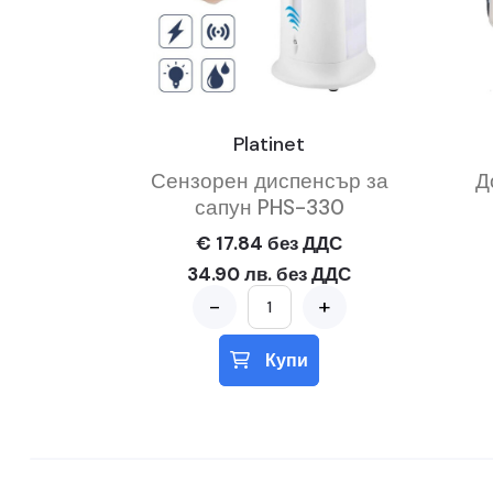
Platinet
Сензорен диспенсър за
Д
сапун PHS-330
€ 17.84 без ДДС
34.90 лв. без ДДС
-
+
Купи