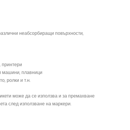
различни неабсорбиращи повърхности,
, принтери
ни машини, плавници
о, ролки и т.н.
икети може да се използва и за премахване
ета след използване на маркери.