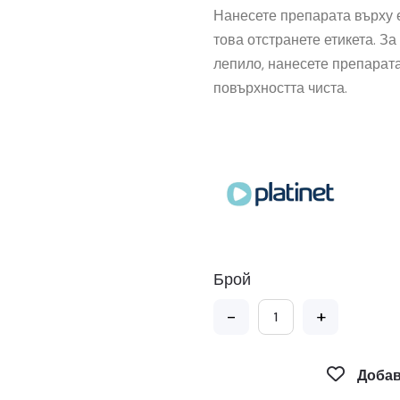
Нанесете препарата върху е
това отстранете етикета. За
лепило, нанесете препарат
повърхността чиста.
Брой
-
+
Добав