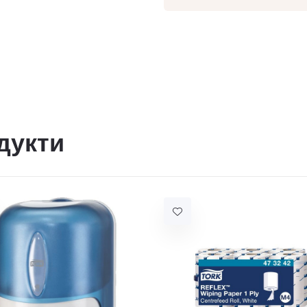
дукти