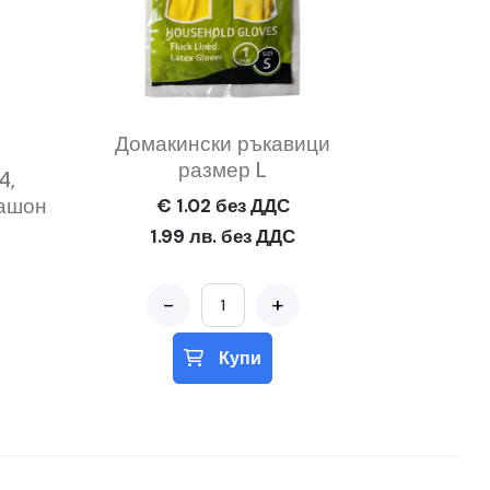
Домакински ръкавици
размер L
4,
 кашон
€ 1.02 без ДДС
1.99 лв. без ДДС
-
+
Купи