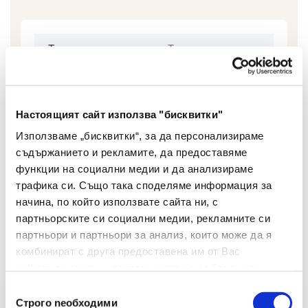
Тип
Тиксо
Цвят
безцветно
Настоящият сайт използва "бисквитки"
Използваме „бисквитки“, за да персонализираме
съдържанието и рекламите, да предоставяме
функции на социални медии и да анализираме
трафика си. Също така споделяме информация за
начина, по който използвате сайта ни, с
партньорските си социални медии, рекламните си
Препоръчани Продукти
партньори и партньори за анализ, които може да я
комбинират с друга предоставена им от Вас
информация или с такава, която са събрали от
ползването от Ваша страна на услугите им.
Избор
Строго nеобходими
на