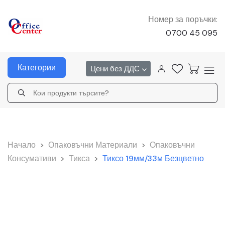
Номер за поръчки:
0700 45 095
Категории
Цени без ДДС
Начало
>
Опаковъчни Материали
>
Опаковъчни
Консумативи
>
Тикса
>
Тиксо 19мм/33м Безцветно