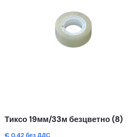
Тиксо 19мм/33м безцветно (8)
€ 0.42 без ДДС