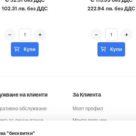
€ 52.31 без ДДС
€ 113.99 без ДДС
102.31 лв. без ДДС
222.94 лв. без ДДС
-
+
-
+
Купи
Купи
ужване на клиенти
За Клиента
ративно обслужване
Моят профил
ика за лични данни
Моите поръчки
ика за бисквитки
Любими продукти
ва "бисквитки"