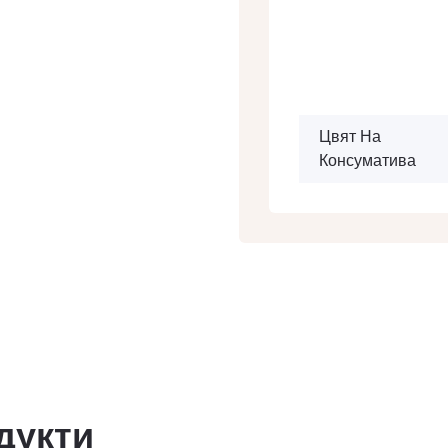
Цвят На
Консуматива
дукти