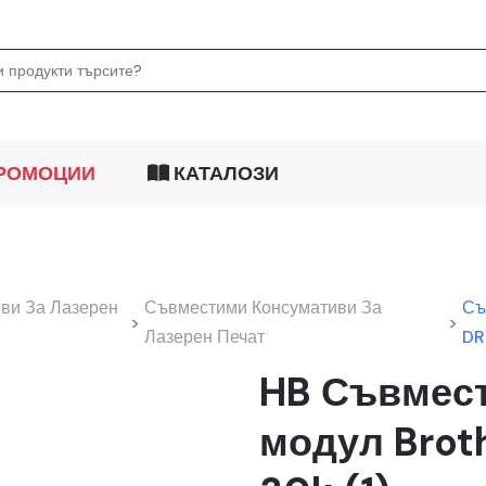
РОМОЦИИ
КАТАЛОЗИ
ви За Лазерен
Съвместими Консумативи За
Съ
>
>
Лазерен Печат
DR
HB Съвмес
модул Brot