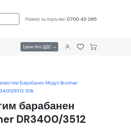
Номер за поръчки:
0700 45 095
Цени без ДДС
вместим Барабанен Модул Brother
3400/3512 30k
тим барабанен
her DR3400/3512