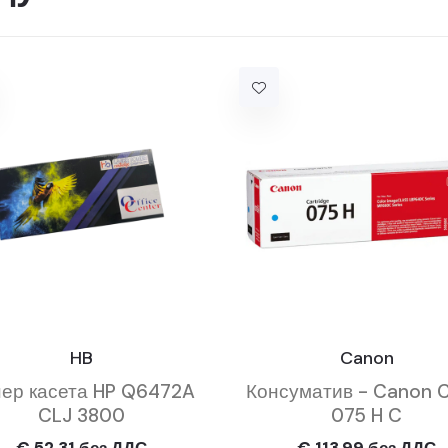
HB
Canon
ер касета HP Q6472A
Консуматив - Canon 
CLJ 3800
075 H C