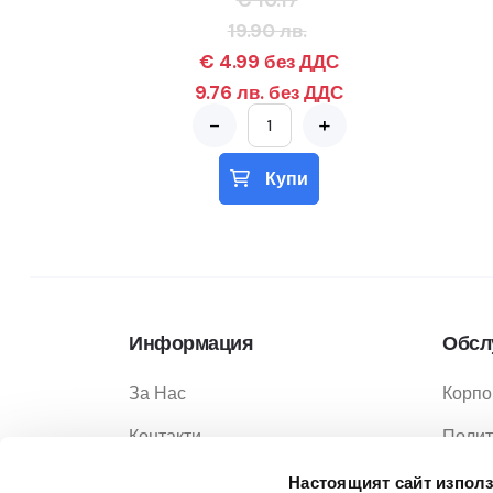
€ 10.17
19.90 лв.
€ 4.99 без ДДС
9.76 лв. без ДДС
-
+
Купи
Информация
Обсл
За Нас
Корпо
Контакти
Полит
Услуги
Полит
Настоящият сайт използ