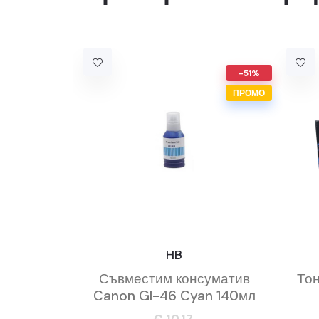
-51%
ПРОМО
HB
Съвместим консуматив
Тон
Canon GI-46 Cyan 140мл