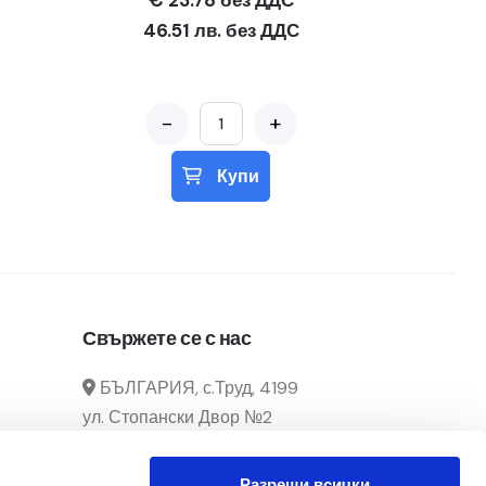
€ 23.78 без ДДС
46.51 лв. без ДДС
-
+
Купи
Свържете се с нас
БЪЛГАРИЯ, с.Труд, 4199
ул. Стопански Двор №2
manager@officecenter-
Разреши всички