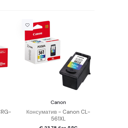
Canon
CRG-
Консуматив - Canon CL-
561XL