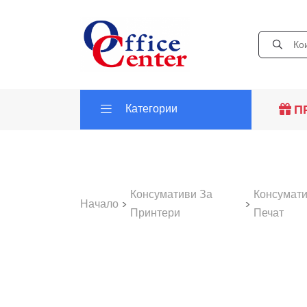
Категории
П
Консумативи За
Консумати
Начало
>
>
Принтери
Печат