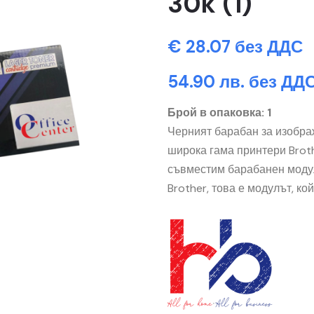
30k (1)
€ 28.07 без ДДС
54.90 лв. без ДД
Брой в опаковка: 1
Черният барабан за изобра
широка гама принтери Broth
съвместим барабанен модул
Brother, това е модулът, ко