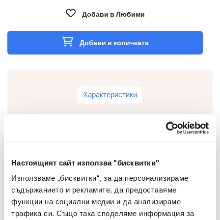
Добави в Любими
Добави в количката
Характеристики
USB Портове [брой]
1
Настоящият сайт използва "бисквитки"
Bluetooth
Да
Използваме „бисквитки“, за да персонализираме
съдържанието и рекламите, да предоставяме
Резолюция [dpi]
1000/1200/1600
функции на социални медии и да анализираме
трафика си. Също така споделяме информация за
Марки
Omega