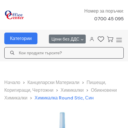
Номер за поръчки:
0700 45 095
Категории
Цени без ДДС
Начало
>
Канцеларски Материали
>
Пишещи,
Коригиращи, Чертожни
>
Химикалки
>
Обикновени
Химикалки
>
Химикалка Round Stic, Син