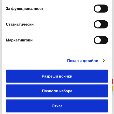
За функционалност
Статистически
Маркетингови
Препоръчани Продукти
Покажи детайли
Разреши всички
-46%
ПРОМО
Позволи избора
Отказ