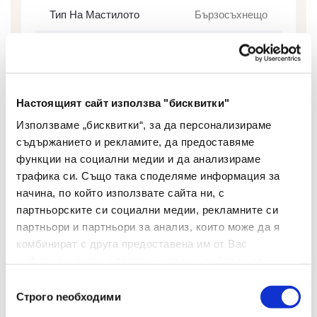
Тип На Мастилото
Бързосъхнещо
Цвят На Мастилото
Син
Цвят На Корпуса
Син
Настоящият сайт използва "бисквитки"
Дебелина На Писане
1.0
(мм)
Използваме „бисквитки“, за да персонализираме
съдържанието и рекламите, да предоставяме
Грип Зона
Не
функции на социални медии и да анализираме
трафика си. Също така споделяме информация за
Сменяем Пълнител
Не
начина, по който използвате сайта ни, с
партньорските си социални медии, рекламните си
Изтриваемо Мастило
Не
партньори и партньори за анализ, които може да я
комбинират с друга предоставена им от Вас
Брой В Опаковка
60
информация или с такава, която са събрали от
ползването от Ваша страна на услугите им.
Вид
Химикалка
Избор
Строго nеобходими
на
Дисплей
Не
съгласие