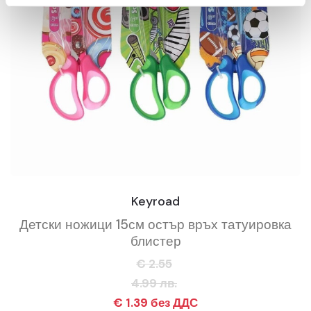
Keyroad
Детски ножици 15см остър връх татуировка
блистер
€ 2.55
4.99 лв.
€ 1.39 без ДДС