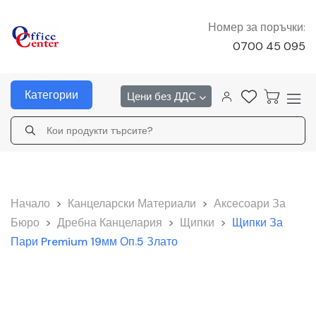
Номер за поръчки:
0700 45 095
Категории
Цени без ДДС
Начало
>
Канцеларски Материали
>
Аксесоари За
Бюро
>
Дребна Канцелария
>
Щипки
>
Щипки За
Пари Premium 19мм Оп.5 Злато