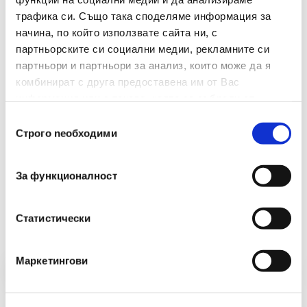
трафика си. Също така споделяме информация за
Брой В Опаковка
5
начина, по който използвате сайта ни, с
Размери(мм)
19
партньорските си социални медии, рекламните си
партньори и партньори за анализ, които може да я
комбинират с друга предоставена им от Вас
информация или с такава, която са събрали от
ползването от Ваша страна на услугите им.
Избор
Строго nеобходими
на
съгласие
За функционалност
Препоръчани Продукти
Статистически
Маркетингови