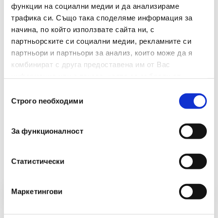
функции на социални медии и да анализираме
Обем(литри)
5
трафика си. Също така споделяме информация за
начина, по който използвате сайта ни, с
Заключване
Да
партньорските си социални медии, рекламните си
партньори и партньори за анализ, които може да я
комбинират с друга предоставена им от Вас
информация или с такава, която са събрали от
ползването от Ваша страна на услугите им.
Избор
Строго nеобходими
на
съгласие
За функционалност
Препоръчани Продукти
Статистически
Маркетингови