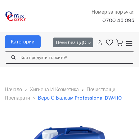
Номер за поръчки:
0700 45 095
Категории
Цени без ДДС
Начало
>
Хигиена И Козметика
>
Почистващи
Препарати
>
Веро С Балсам Professional DW410