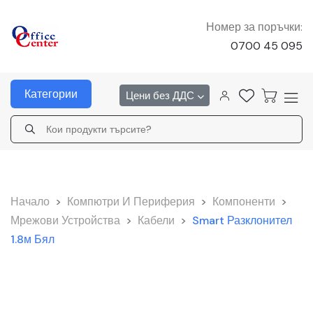
Номер за поръчки:
0700 45 095
Категории
Цени без ДДС
Начало
>
Компютри И Периферия
>
Компоненти
>
Мрежови Устройства
>
Кабели
>
Smart Разклонител
1.8м Бял