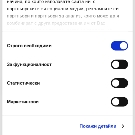
начина, по който използвате сайта ни, с
партньорските си социални медии, рекламните си
партньори и партньори за анализ, които може да я
комбинират с друга предоставена им от Вас
информация или с такава, която са събрали от
ползването от Ваша страна на услугите им.
Избор
Строго nеобходими
на
Препоръчани Продукти
съгласие
За функционалност
Статистически
Маркетингови
Покажи детайли