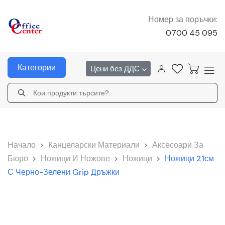
Номер за поръчки:
0700 45 095
Категории
Цени без ДДС
Начало
>
Канцеларски Материали
>
Аксесоари За
Бюро
>
Ножици И Ножове
>
Ножици
>
Ножици 21см
С Черно-Зелени Grip Дръжки