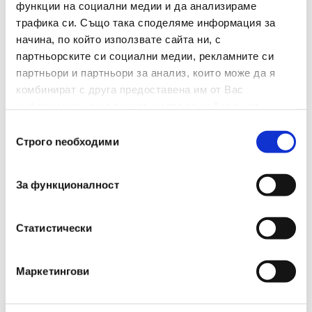
функции на социални медии и да анализираме
трафика си. Също така споделяме информация за
Изтриваемо Мастило
Не
начина, по който използвате сайта ни, с
Брой В Опаковка
360
партньорските си социални медии, рекламните си
партньори и партньори за анализ, които може да я
Вид
Маркер
комбинират с друга предоставена им от Вас
информация или с такава, която са събрали от
Дисплей
Да
ползването от Ваша страна на услугите им.
Избор
Строго nеобходими
на
Двувърх
Не
съгласие
Презареждаем
Не
За функционалност
Форма На Върха
Скосен
Статистически
Гума
Не
Подходящ За Деца Под
Маркетингови
Не
3 Години