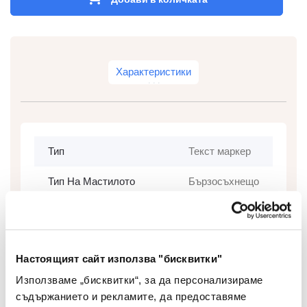
Характеристики
Тип
Текст маркер
Тип На Мастилото
Бързосъхнещо
Цвят На Мастилото
Многоцветен
Цвят На Корпуса
Многоцветен
Настоящият сайт използва "бисквитки"
Грип Зона
Не
Използваме „бисквитки“, за да персонализираме
съдържанието и рекламите, да предоставяме
Сменяем Пълнител
Не