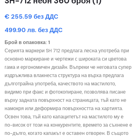
SH-712 неон 360 броя (1)
€ 255.59 без ДДС
499.90 лв. без ДДС
Брой в опаковка: 1
Серията маркери SH 712 предлага лесна употреба при
основно маркиране и чертежи с широката си цветова
гама и ергономичен дизайн. Въпреки че неговата супер
издръжлива влакнеста структура на върха предлага
дълготрайна употреба, качеството на мастилото,
видимо при факс и фотокопиране, позволява писане
върху задната повърхност на страницата, тъй като не
намокря или деформира повърхността на хартията.
Освен това, тъй като капацитетът на мастилото му е
по-висок от този на конкурентите, времето за съхнене е
по-дълго, когато капакът е оставен отворен. В същото