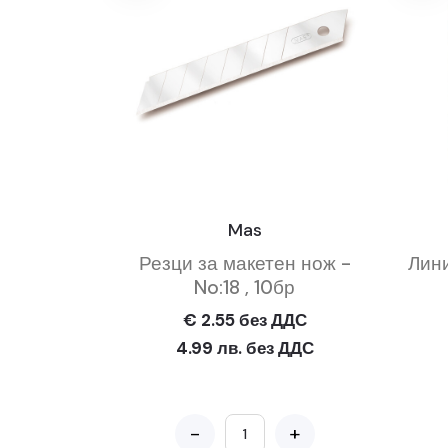
Mas
Резци за макетен нож -
Лини
No:18 , 10бр
€ 2.55 без ДДС
4.99 лв. без ДДС
-
+