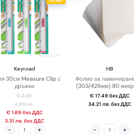
ПРОМО
Keyroad
HB
я 30см Measure Clip с
Фолио за ламиниран
дръжка
(303/426мм) 80 мик
€ 2.55
€ 17.49 без ДДС
4.99 лв.
34.21 лв. без ДДС
€ 1.69 без ДДС
3.31 лв. без ДДС
-
+
-
+