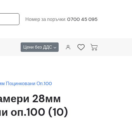
Номер за поръчки:
0700 45 095
Цени без ДДС
мм Поцинковани Оп.100
ламери 28мм
и оп.100 (10)