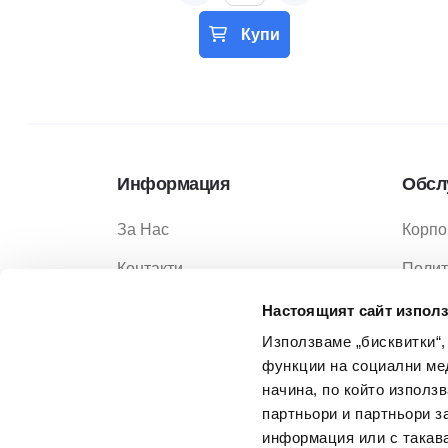
Купи
Информация
Обсл
За Нас
Корпо
Контакти
Полит
Услуги
Полит
Настоящият сайт използ
Използваме „бисквитки“,
Услов
функции на социални ме
Услов
начина, по който използ
партньори и партньори з
Често
информация или с такава