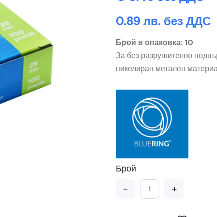
0.89 лв. без ДДС
Брой в опаковка: 10
За без разрушително подвъ
никелиран метален материа
Брой
-
+