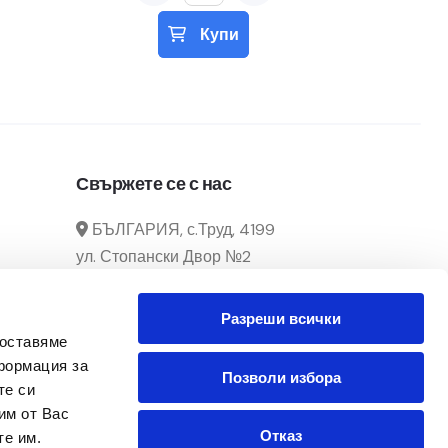
Купи
Свържете се с нас
БЪЛГАРИЯ, с.Труд, 4199
ул. Стопански Двор №2
manager@officecenter-
Разреши всички
bg.com
доставяме
0882 166 292 / 032 39 29 02
формация за
Позволи избора
те си
Понеделник - Петък
им от Вас
От 8:30ч. до 17:30ч.
Отказ
те им.