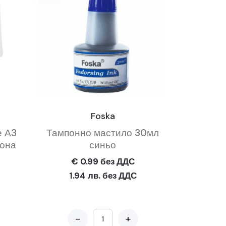
Foska
е А3
Тампонно мастило 30мл
рона
синьо
€ 0.99 без ДДС
1.94 лв. без ДДС
-
+