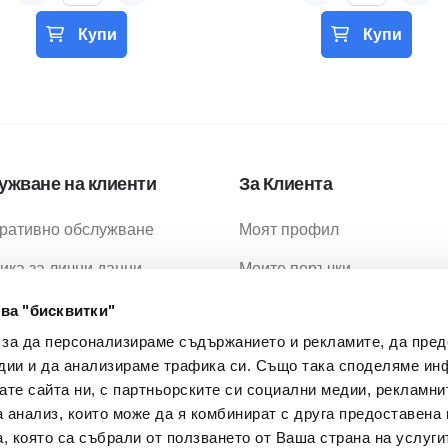
Купи
Купи
ужване на клиенти
За Клиента
ративно обслужване
Моят профил
ика за лични данни
Моите поръчки
ика за бисквитки
Любими продукти
ва "бисквитки"
 за да персонализираме съдържанието и рекламите, да пре
ия за ползване
Промоции
дии и да анализираме трафика си. Също така споделяме ин
ия за доставка
МОН Проекти
вате сайта ни, с партньорските си социални медии, рекламни
а анализ, които може да я комбинират с друга предоставена 
 Задавани Въпроси
, която са събрали от ползването от Ваша страна на услуги