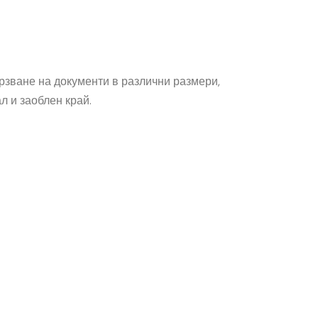
рзване на документи в различни размери,
л и заоблен край.