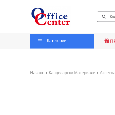
Категории
П
Начало
>
Канцеларски Материали
>
Аксесо