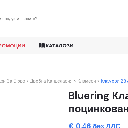
РОМОЦИИ
КАТАЛОЗИ
ари За Бюро
>
Дребна Канцелария
>
Кламери
>
Кламери 28
Bluering К
поцинкован
€ 0.46 без ДДС