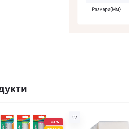
Размери(мм)
дукти
-34%