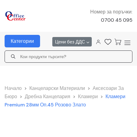
Номер за поръчки:
0700 45 095
Категории
Цени без ДДС
Начало
>
Канцеларски Материали
>
Аксесоари За
Бюро
>
Дребна Канцелария
>
Кламери
>
Кламери
Premium 28мм Оп.45 Розово Злато