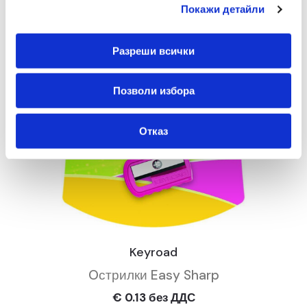
Покажи детайли
Разреши всички
Позволи избора
Отказ
Keyroad
Oстрилки Easy Sharp
€ 0.13 без ДДС