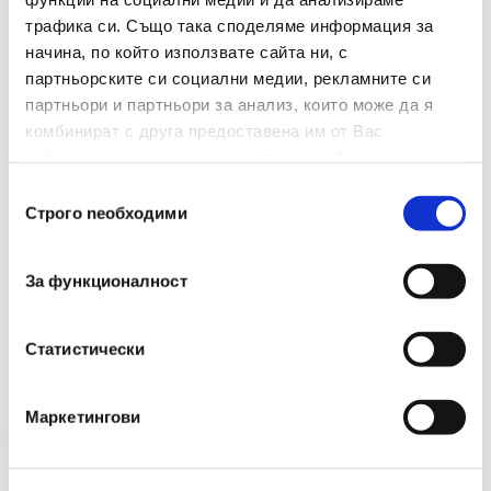
трафика си. Също така споделяме информация за
Брой В Опаковка
45
начина, по който използвате сайта ни, с
Размери(мм)
28
партньорските си социални медии, рекламните си
партньори и партньори за анализ, които може да я
комбинират с друга предоставена им от Вас
информация или с такава, която са събрали от
ползването от Ваша страна на услугите им.
Избор
Строго nеобходими
на
съгласие
За функционалност
Препоръчани Продукти
Статистически
Маркетингови