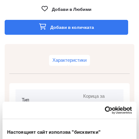
Добави в Любими
Добави в количката
Характеристики
Корица за
Тип
подвърване
Вид На Материала
Пластмаса
Дебелина На
Настоящият сайт използва "бисквитки"
200
Материала ( Μm)