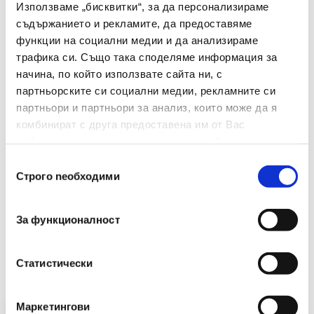
Използваме „бисквитки“, за да персонализираме
съдържанието и рекламите, да предоставяме
Цвят
Полупрозрачен
функции на социални медии и да анализираме
трафика си. Също така споделяме информация за
Формат
А4
начина, по който използвате сайта ни, с
Брой В Опаковка
100
партньорските си социални медии, рекламните си
партньори и партньори за анализ, които може да я
комбинират с друга предоставена им от Вас
информация или с такава, която са събрали от
ползването от Ваша страна на услугите им.
Избор
Строго nеобходими
на
съгласие
За функционалност
Препоръчани Продукти
Статистически
Маркетингови