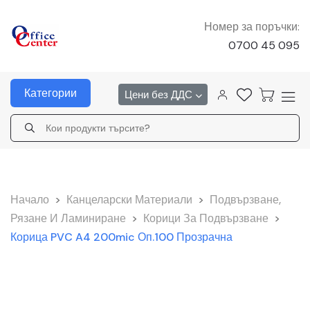
Номер за поръчки:
0700 45 095
Категории
Цени без ДДС
Начало
>
Канцеларски Материали
>
Подвързване,
Рязане И Ламиниране
>
Корици За Подвързване
>
Корица PVC A4 200mic Оп.100 Прозрачна