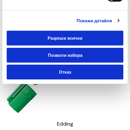
Покажи детайли
Разреши всички
Позволи избора
Отказ
Edding