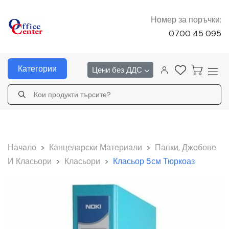
Номер за поръчки:
0700 45 095
Категории
Цени без ДДС
Начало
>
Канцеларски Материали
>
Папки, Джобове
И Класьори
>
Класьори
>
Класьор 5см Тюркоаз