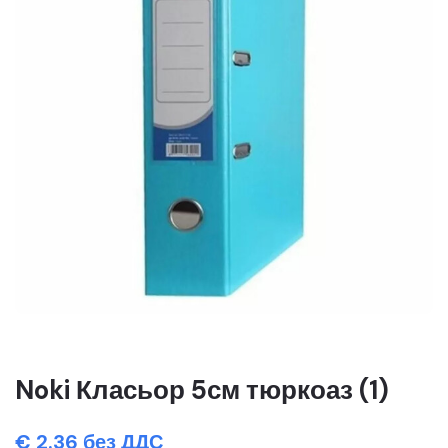
Noki Класьор 5см тюркоаз (1)
€ 2.36 без ДДС