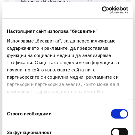
Материал На Кориците
РР
Материал На Гърба
РР
Материал
РР
Настоящият сайт използва "бисквитки"
Използваме „бисквитки“, за да персонализираме
Цвят
Тюркоаз
съдържанието и рекламите, да предоставяме
Европерфорация
Не
функции на социални медии и да анализираме
трафика си. Също така споделяме информация за
Ширина На Гърба(мм)
50
начина, по който използвате сайта ни, с
партньорските си социални медии, рекламните си
Капацитет
350
партньори и партньори за анализ, които може да я
комбинират с друга предоставена им от Вас
Механизъм
Да
информация или с такава, която са събрали от
ползването от Ваша страна на услугите им.
Формат
А4
Избор
Строго nеобходими
на
съгласие
За функционалност