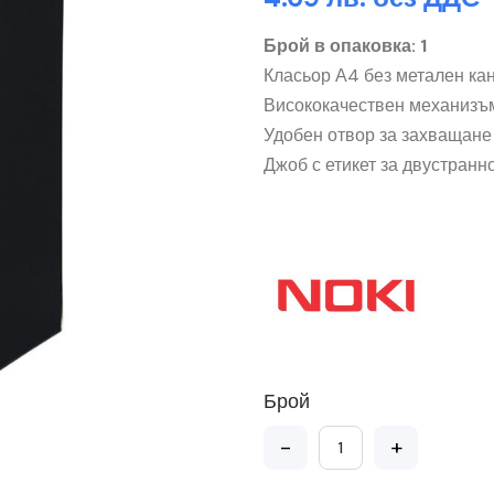
Брой в опаковка: 1
Класьор А4 без метален ка
Висококачествен механизъм
Удобен отвор за захващане
Джоб с етикет за двустранн
Брой
-
+