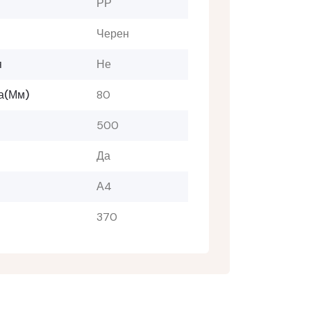
РР
Черен
я
Не
а(мм)
80
500
Да
А4
370