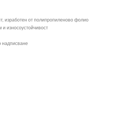
нт, изработен от полипропиленово фолио
 и износоустойчивост
о надписване