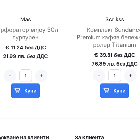
Mas
Scrikss
рфоратор enjoy 30л
Комплект Sundanc
пурпурен
Premium кафяв бележн
ролер Titanium
€ 11.24 без ДДС
€ 39.31 без ДДС
21.99 лв. без ДДС
76.89 лв. без ДДС
-
+
-
+
Купи
Купи
ужване на клиенти
За Клиента