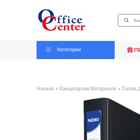
Категории
П
Начало
>
Канцеларски Материали
>
Папки, 