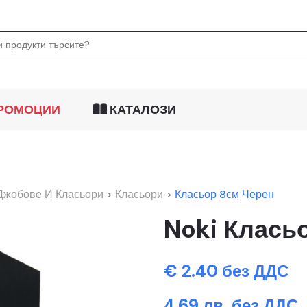
РОМОЦИИ
КАТАЛОЗИ
Джобове И Класьори
>
Класьори
>
Класьор 8см Черен
Noki Класьо
€ 2.40 без ДДС
4.69 лв. без ДДС