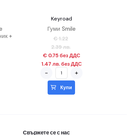
Keyroad
e
Гуми Smile
ик +
€ 1.22
2.39 лв.
€ 0.75 без ДДС
1.47 лв. без ДДС
-
+
Купи
Свържете се с нас