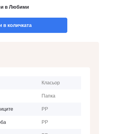
и в Любими
 в количката
Класьор
Папка
риците
РР
рба
РР