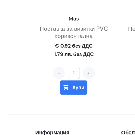
Mas
Поставка за визитки PVC
Пе
хоризонтална
€ 0.92 без ДДС
1.79 лв. без ДДС
-
+
Купи
Информация
Обсл