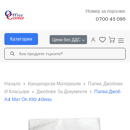
Номер за поръчки:
0700 45 095
Категории
Цени без ДДС
Начало
>
Канцеларски Материали
>
Папки, Джобове
И Класьори
>
Джобове За Документи
>
Папка Джоб
А4 Мат Оп.100 40mic