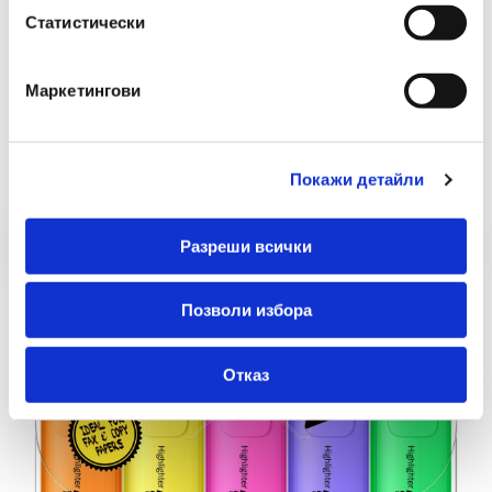
Статистически
Маркетингови
Препоръчани Продукти
Покажи детайли
Разреши всички
Позволи избора
Отказ