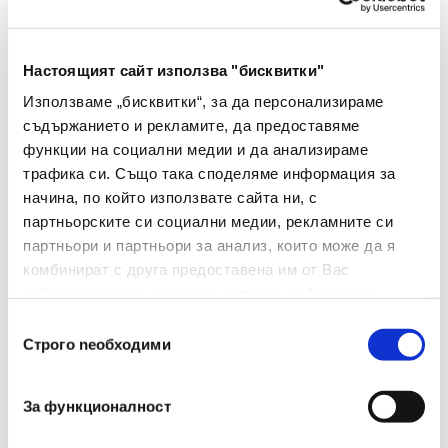
Тип
За документи
Настоящият сайт използва "бисквитки"
Вид
Папка джоб
Използваме „бисквитки“, за да персонализираме
Материал
Пластмаса
съдържанието и рекламите, да предоставяме
функции на социални медии и да анализираме
Дебелина(
трафика си. Също така споделяме информация за
40
Μm)
начина, по който използвате сайта ни, с
партньорските си социални медии, рекламните си
Оранжев
партньори и партньори за анализ, които може да я
Цвят
полупрозрачен
комбинират с друга предоставена им от Вас
информация или с такава, която са събрали от
Джобове(брой)
100
ползването от Ваша страна на услугите им.
Избор
Строго nеобходими
Формат
А4
на
съгласие
За функционалност