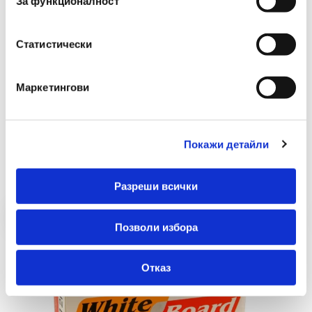
За функционалност
Статистически
Маркетингови
Препоръчани Продукти
Покажи детайли
Разреши всички
Позволи избора
Отказ