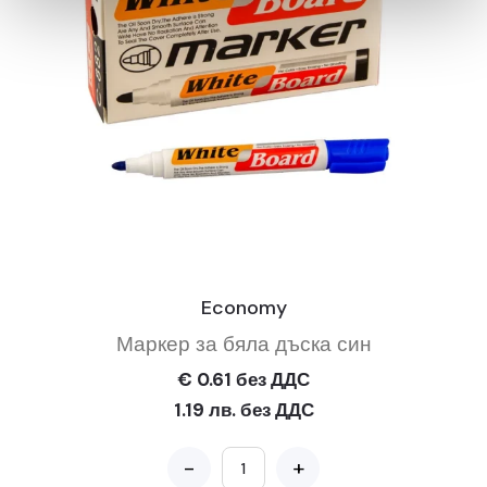
Economy
Маркер за бяла дъска син
€ 0.61 без ДДС
1.19 лв. без ДДС
-
+