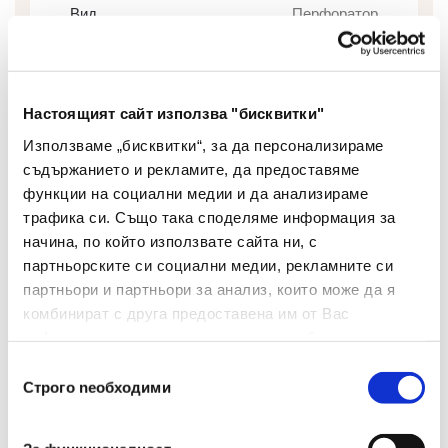
Вид
Перфоратор
Цвят
Черен
Материал
Метал
Настоящият сайт използва "бисквитки"
Механизъм За
Използваме „бисквитки“, за да персонализираме
Да
Заключване
съдържанието и рекламите, да предоставяме
функции на социални медии и да анализираме
Ограничител
Да
трафика си. Също така споделяме информация за
начина, по който използвате сайта ни, с
Капацитет(брой Листове)
40
партньорските си социални медии, рекламните си
партньори и партньори за анализ, които може да я
Материал На Дръжката
Метал
комбинират с друга предоставена им от Вас
информация или с такава, която са събрали от
Брой В Опаковка
1
ползването от Ваша страна на услугите им.
Избор
Строго nеобходими
Ширина(мм)
80
на
съгласие
Диаметър(мм)
6