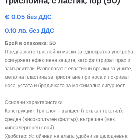
трислойна, с ластик, 1бр (50)
€ 0.05 без ДДС
0.10 лв. без ДДС
Брой в опаковка: 50
Предпазните трислойни маски за еднократна употреба
осигуряват ефективна защита, като филтрират прах и
замърсители. Разполагат с еластични връзки за ушите,
метална пластина за пристягане при носа и покриват
носа, устата и брадичката за максимална сигурност.
Основни характеристики:
Конструкция: Три слоя - външен (нетъкан текстил),
среден (високоплътен филтър), вътрешен (мек,
хипоалергенен слой).
Удобство: Устойчиви на влага, удобни за целодневна