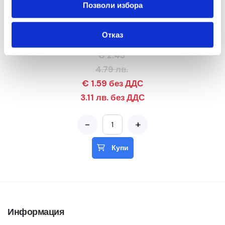
Позволи избора
Medix
Отказ
Течен сапун Milk&Honey пълнител 800мл
€ 2.45
4.79 лв.
€ 1.59 без ДДС
3.11 лв. без ДДС
-
+
Купи
Информация