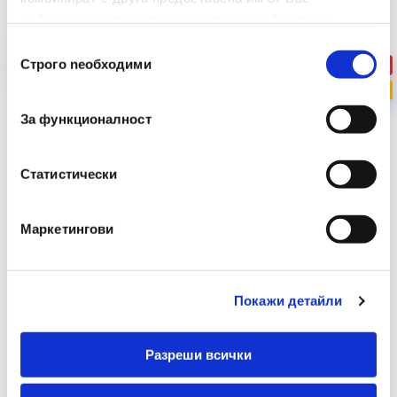
информация или с такава, която са събрали от
ползването от Ваша страна на услугите им.
Избор
Строго nеобходими
-35%
на
съгласие
ПРОМО
За функционалност
Статистически
Маркетингови
Покажи детайли
Разреши всички