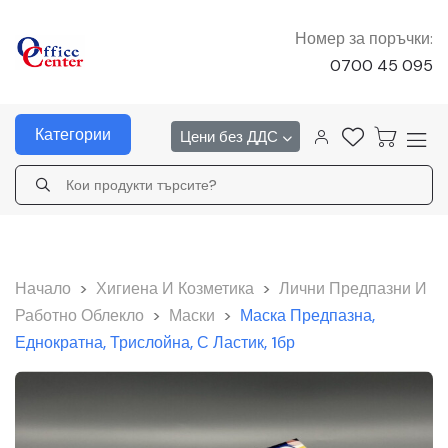
Номер за поръчки:
0700 45 095
Категории
Цени без ДДС
Начало
>
Хигиена И Козметика
>
Лични Предпазни И
Работно Облекло
>
Маски
>
Маска Предпазна,
Еднократна, Трислойна, С Ластик, 1бр