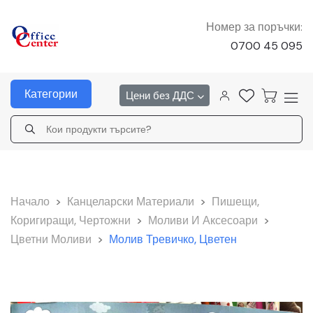
Номер за поръчки:
0700 45 095
Категории
Цени без ДДС
Начало
>
Канцеларски Материали
>
Пишещи,
Коригиращи, Чертожни
>
Моливи И Аксесоари
>
Цветни Моливи
>
Молив Тревичко, Цветен