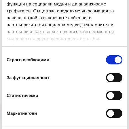
функции на социални медии и да анализираме
трафика си. Също така споделяме информация за
Вид
Молив
начина, по който използвате сайта ни, с
партньорските си социални медии, рекламните си
партньори и партньори за анализ, които може да я
комбинират с друга предоставена им от Вас
информация или с такава, която са събрали от
ползването от Ваша страна на услугите им.
Избор
Строго nеобходими
на
съгласие
Препоръчани Продукти
За функционалност
Статистически
Маркетингови