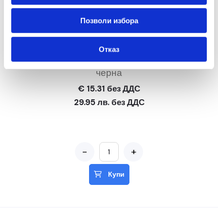
Позволи избора
Platinet
Отказ
PENDRIVE флаш памет USB 3.2 X-Depo 64GB,
черна
€ 15.31 без ДДС
29.95 лв. без ДДС
-
+
Купи