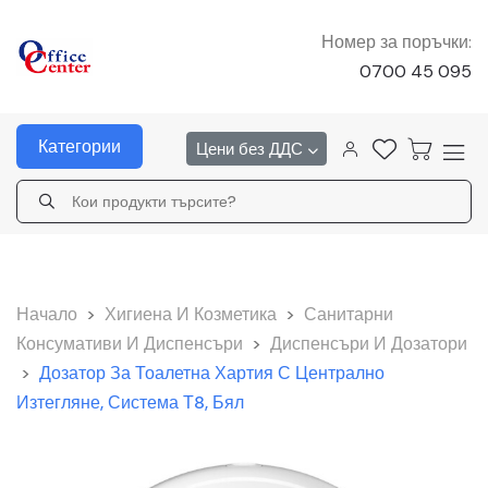
Номер за поръчки:
0700 45 095
Категории
Цени без ДДС
Начало
>
Хигиена И Козметика
>
Санитарни
Консумативи И Диспенсъри
>
Диспенсъри И Дозатори
>
Дозатор За Тоалетна Хартия С Централно
Изтегляне, Система Т8, Бял