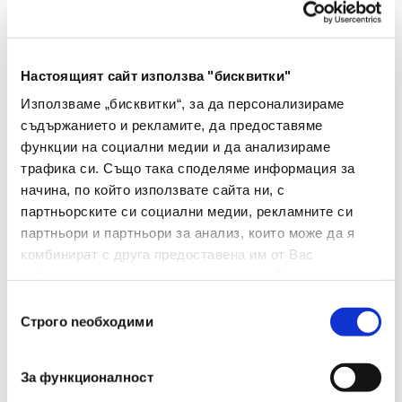
Добави в Любими
Настоящият сайт използва "бисквитки"
Добави в количката
Използваме „бисквитки“, за да персонализираме
съдържанието и рекламите, да предоставяме
функции на социални медии и да анализираме
трафика си. Също така споделяме информация за
Характеристики
начина, по който използвате сайта ни, с
партньорските си социални медии, рекламните си
партньори и партньори за анализ, които може да я
комбинират с друга предоставена им от Вас
Дозатор за тоалетна
информация или с такава, която са събрали от
Тип
хартия
ползването от Ваша страна на услугите им.
Избор
Строго nеобходими
на
Цвят
Бял
съгласие
За функционалност