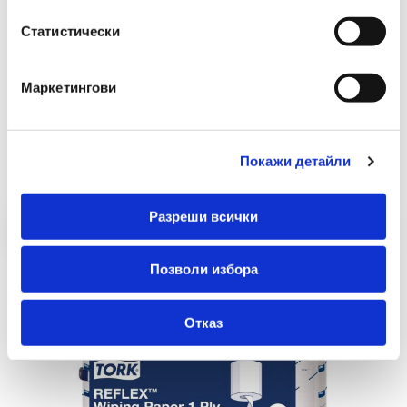
Статистически
Маркетингови
Препоръчани Продукти
Покажи детайли
Разреши всички
Позволи избора
Отказ