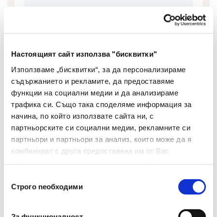
Тип
Перманентен
Цвят На Мастилото
Червен
Цвят На Корпуса
Черен
Настоящият сайт използва "бисквитки"
Използваме „бисквитки“, за да персонализираме
Дебелина На Писане
1-3
съдържанието и рекламите, да предоставяме
(мм)
функции на социални медии и да анализираме
трафика си. Също така споделяме информация за
Грип Зона
Не
начина, по който използвате сайта ни, с
партньорските си социални медии, рекламните си
Изтриваемо Мастило
Не
партньори и партньори за анализ, които може да я
Брой В Опаковка
10
комбинират с друга предоставена им от Вас
информация или с такава, която са събрали от
Вид
Маркер
ползването от Ваша страна на услугите им.
Избор
Строго nеобходими
на
Форма На Върха
Объл
съгласие
За функционалност