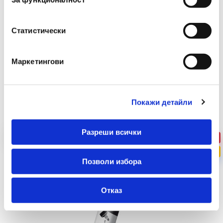
Статистически
Маркетингови
Препоръчани Продукти
Покажи детайли
Разреши всички
-36%
ПРОМО
Позволи избора
Отказ