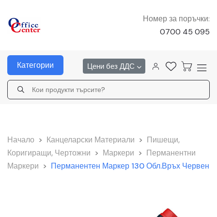
Номер за поръчки:
0700 45 095
Категории
Цени без ДДС
Начало
>
Канцеларски Материали
>
Пишещи,
Коригиращи, Чертожни
>
Маркери
>
Перманентни
Маркери
>
Перманентен Маркер 130 Обл.връх Червен