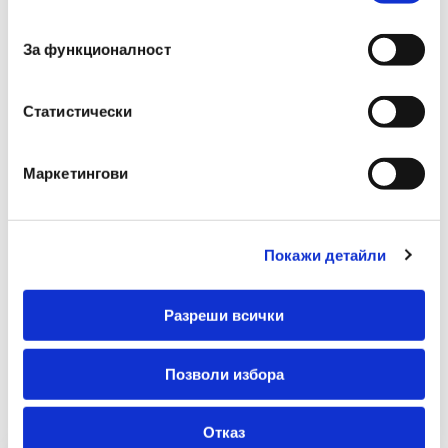
Височина
97 - 107 см
съгласие
(мм)
За функционалност
Цвят
Зелен / Сив
Статистически
Гаранционен
24 месеца
Срок
Маркетингови
Покажи детайли
Разреши всички
Препоръчани Продукти
Позволи избора
Отказ