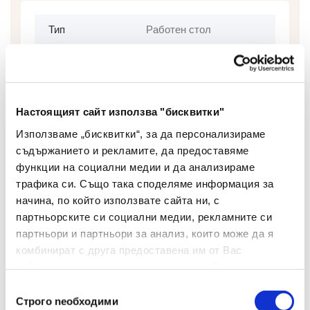
Тип
Работен стол
Материал На
Дамаска, Мрежа
Основата
Подлакътници
да
Настоящият сайт използва "бисквитки"
Използваме „бисквитки“, за да персонализираме
Максимално
130 кг
съдържанието и рекламите, да предоставяме
Натоварване
функции на социални медии и да анализираме
трафика си. Също така споделяме информация за
Tilt tension - с функция
начина, по който използвате сайта ни, с
за люлеене или
Механизъм
партньорските си социални медии, рекламните си
фиксиране в изправена
партньори и партньори за анализ, които може да я
позиция
комбинират с друга предоставена им от Вас
Дълбочина
информация или с такава, която са събрали от
57 см
(мм)
ползването от Ваша страна на услугите им.
Избор
Строго nеобходими
на