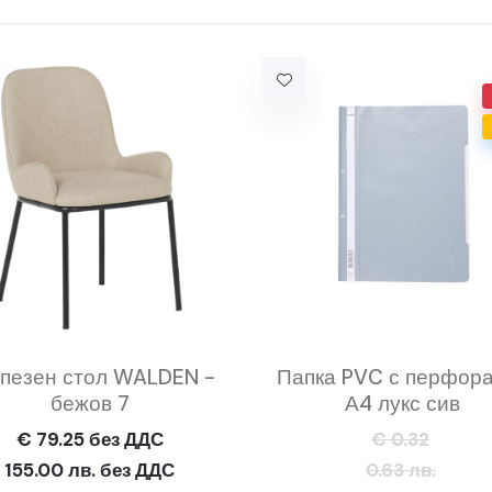
пезен стол WALDEN -
Папка PVC с перфор
бежов 7
А4 лукс сив
€ 79.25 без ДДС
€ 0.32
155.00 лв. без ДДС
0.63 лв.