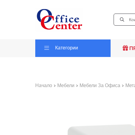
Категории
П
Начало
>
Мебели
>
Мебели За Офиса
>
Мет