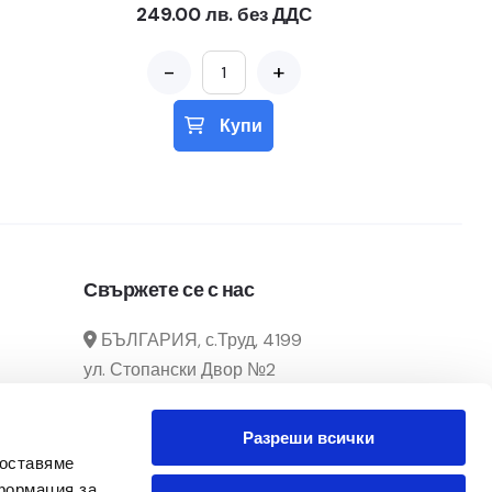
249.00 лв. без ДДС
-
+
Купи
Свържете се с нас
БЪЛГАРИЯ, с.Труд, 4199
ул. Стопански Двор №2
manager@officecenter-
Разреши всички
bg.com
доставяме
0882 166 292 / 032 39 29 02
формация за