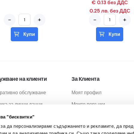
€ 0.13 без ДДС
0.25 лв. без ДДС
-
+
-
+
Купи
Купи
ужване на клиенти
За Клиента
ративно обслужване
Моят профил
ика за лични данни
Моите поръчки
ика за бисквитки
Любими продукти
ва "бисквитки"
 за да персонализираме съдържанието и рекламите, да пре
ия за ползване
Промоции
дии и да анализираме трафика си. Също така споделяме ин