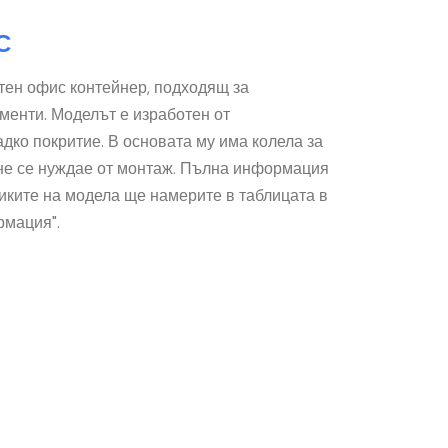
С
тен офис контейнер, подходящ за
менти. Моделът е изработен от
дко покритие. В основата му има колела за
не се нуждае от монтаж. Пълна информация
иките на модела ще намерите в таблицата в
рмация".