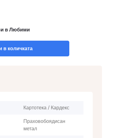
и в Любими
 в количката
Картотека / Кардекс
Праховобоядисан
метал