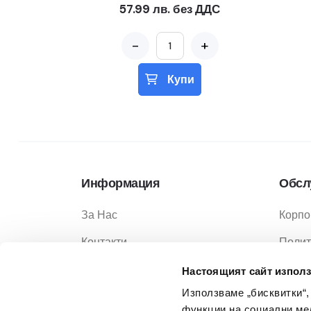
57.99 лв. без ДДС
-
+
Купи
Информация
Обсл
За Нас
Корпо
Контакти
Полит
Услуги
Полит
Настоящият сайт използ
Използваме „бисквитки“,
Услов
функции на социални ме