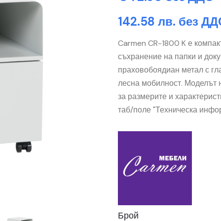
142.58 лв. без ДД
Carmen CR-1800 K е компак
съхранение на папки и доку
праховобоядиан метал с гла
лесна мобилност. Моделът 
за размерите и характерист
таб/поле "Техническа инфо
Брой