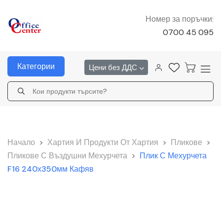
Номер за поръчки:
0700 45 095
Категории
Цени без ДДС
Начало
>
Хартия И Продукти От Хартия
>
Пликове
>
Пликове С Въздушни Мехурчета
>
Плик С Мехурчета
F16 240х350мм Кафяв