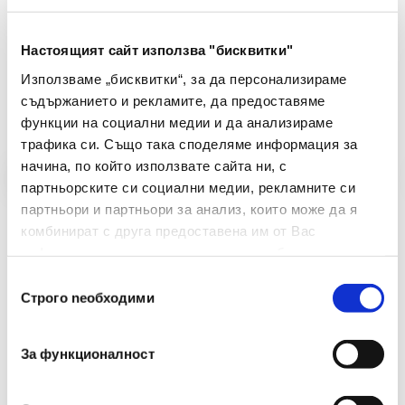
Настоящият сайт използва "бисквитки"
Препоръчани Продукти
Използваме „бисквитки“, за да персонализираме
съдържанието и рекламите, да предоставяме
функции на социални медии и да анализираме
трафика си. Също така споделяме информация за
начина, по който използвате сайта ни, с
партньорските си социални медии, рекламните си
партньори и партньори за анализ, които може да я
комбинират с друга предоставена им от Вас
информация или с такава, която са събрали от
ползването от Ваша страна на услугите им.
Избор
Строго nеобходими
на
съгласие
За функционалност