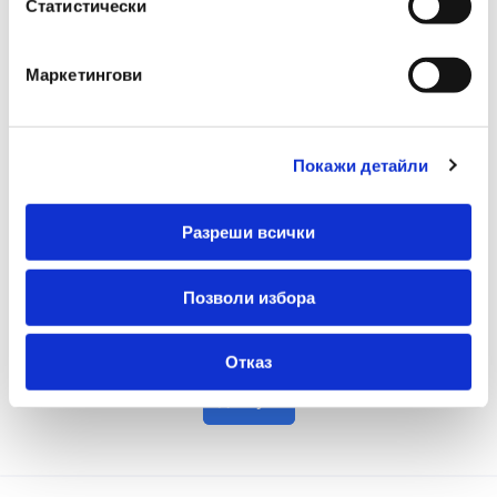
Статистически
Маркетингови
Покажи детайли
Formula
Принтерна хартия 240/11/1 1500л
Разреши всички
€ 12.73 без ДДС
24.90 лв. без ДДС
Позволи избора
-
+
Отказ
Купи